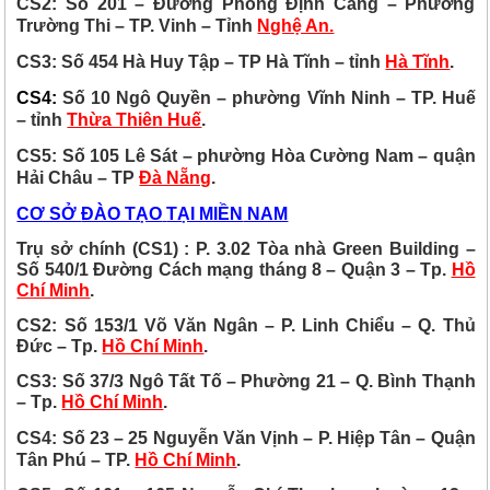
CS2: Số 201 – Đường Phong Định Cảng – Phường
Trường Thi – TP. Vinh – Tỉnh
Nghệ An.
CS3: Số 454 Hà Huy Tập – TP Hà Tĩnh – tỉnh
Hà Tĩnh
.
CS4:
Số 10 Ngô Quyền – phường Vĩnh Ninh – TP. Huế
– tỉnh
Thừa Thiên Huế
.
CS5: Số 105 Lê Sát – phường Hòa Cường Nam – quận
Hải Châu – TP
Đà Nẵng
.
CƠ SỞ
ĐÀO TẠO
TẠI MIỀN
NAM
Trụ sở chính (CS1)
:
P. 3.02 Tòa nhà Green Building –
Số 540/1 Đường Cách mạng tháng 8 – Quận 3 – Tp.
Hồ
Chí Minh
.
CS2: Số 153/1 Võ Văn Ngân – P. Linh Chiểu – Q. Thủ
Đức – Tp.
Hồ Chí Minh
.
CS3: Số 37/3 Ngô Tất Tố – Phường 21 – Q. Bình Thạnh
– Tp.
Hồ Chí Minh
.
CS4:
Số 23 – 25 Nguyễn Văn Vịnh – P. Hiệp Tân – Quận
Tân Phú
–
TP.
Hồ Chí Minh
.