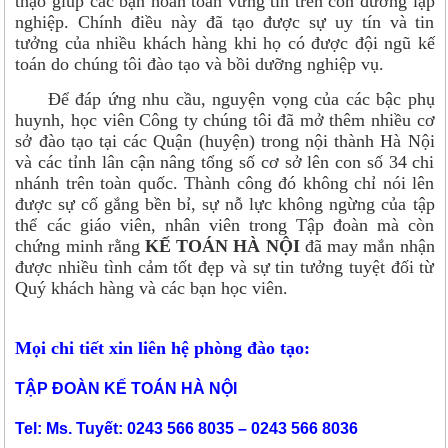
thạo giúp các bạn hoàn toàn vững tin trên con đường lập
nghiệp. Chính điều này đã tạo được sự uy tín và tin
tưởng của nhiều khách hàng khi họ có được đội ngũ kế
toán do chúng tôi đào tạo và bồi dưỡng nghiệp vụ.
Để đáp ứng nhu cầu, nguyện vọng của các bậc phụ
huynh, học viên Công ty chúng tôi đã mở thêm nhiều cơ
sở đào tạo tại các Quận (huyện) trong nội thành Hà Nội
và các tỉnh lân cận nâng tổng số cơ sở lên con số 34 chi
nhánh trên toàn quốc. Thành công đó không chỉ nói lên
được sự cố gắng bền bỉ, sự nỗ lực không ngừng của tập
thể các giáo viên, nhân viên trong Tập đoàn mà còn
chứng minh rằng
KẾ TOÁN HÀ NỘI
đã may mắn nhận
được nhiều tình cảm tốt đẹp và sự tin tưởng tuyệt đối từ
Quý khách hàng và các bạn học viên.
Mọi chi tiết xin liên hệ phòng đào tạo:
TẬP ĐOÀN KẾ TOÁN HÀ NỘI
Tel: Ms. Tuyết: 0243 566 8035 – 0243 566 8036