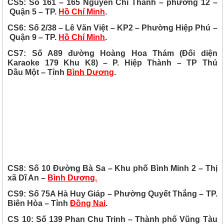
CS5: Số 161 – 165 Nguyễn Chí Thanh – phường 12 –
Quận 5 –
TP.
Hồ Chí Minh
.
CS6: Số 2/38 – Lê Văn Việt – KP2 – Phường Hiệp Phú –
Quận 9 – TP.
Hồ Chí Minh
.
CS7:
Số A89 đường Hoàng Hoa Thám (Đối diện
Karaoke 179 Khu K8) – P. Hiệp Thành – TP
Thủ
Dầu Một – Tỉnh
Bình Dương
.
CS8: Số 10 Đường Bà Sa – Khu phố Bình Minh 2 – Thị
xã Dĩ An –
Bình Dương.
CS9: Số 75A Hà Huy Giáp – Phường Quyết Thắng – TP.
Biên Hòa – Tỉnh
Đồng Nai
.
CS 10: Số 139 Phan Chu Trinh – Thành phố Vũng Tàu