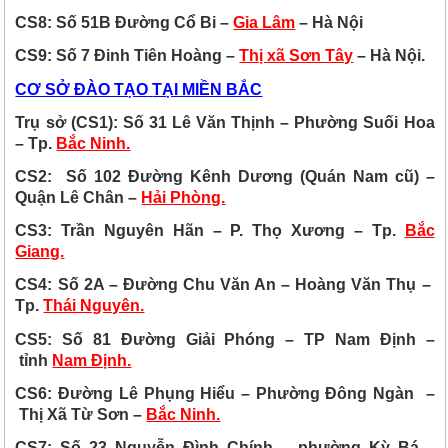
CS8: Số 51B Đường Cổ Bi –
Gia Lâm
– Hà Nội
CS9:
Số 7 Đinh Tiên Hoàng –
Thị xã Sơn Tây
– Hà Nội.
CƠ SỞ ĐÀO TẠO
TẠI MIỀN BẮC
Trụ sở (CS1): Số 31 Lê Văn Thịnh – Phường Suối Hoa
– Tp.
Bắc Ninh.
CS2:
Số 102 Đường Kênh Dương (Quán Nam cũ) –
Quận Lê Chân –
Hải Phòng.
CS3: Trần Nguyên Hãn – P. Thọ Xương – Tp.
Bắc
Giang.
CS4: Số 2A – Đường Chu Văn An – Hoàng Văn Thụ –
Tp.
Thái Nguyên.
CS5: Số 81 Đ
ường Giải Phóng – TP Nam Định –
tỉnh
Nam Định.
CS6: Đường Lê Phụng Hiểu – Phường Đông Ngàn
–
Thị Xã Từ Sơn –
Bắc Ninh.
CS7:
Số 23 Nguyễn Đình Chính – phường Kỳ Bá
–