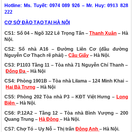
0913 828
Hotline: Ms. Tuyết: 0974 089 926 – Mr. Huy
:
222
CƠ SỞ ĐÀO TẠO
TẠI HÀ NỘI
CS1: Số 04 – Ngõ 322 Lê Trọng Tấn –
Thanh Xuân
– Hà
Nội.
CS2:
Số nhà A16 – Đường Liên Cơ (đầu đường
Nguyễn Cơ Thạch rẽ phải) –
Cầu Giấy
– Hà Nội.
CS3: P1103 Tầng 11 – Tòa nhà 71 Nguyễn Chí Thanh –
Đống Đa
–
Hà Nội
CS4: Phòng 1901B – Tòa nhà Lilama – 124 Minh Khai –
Hai Bà Trưng
– Hà Nội
CS5: Phòng 202 Tòa nhà P3 – KĐT Việt Hưng –
Long
Biên
– Hà Nội.
CS6: P.12A2 – Tầng 12 – Tòa nhà Bình Vượng – 200
Quang Trung –
Hà Đông
– Hà Nội.
CS7: Chợ Tó – Uy Nỗ – Thị trấn
Đông Anh
– Hà Nội.