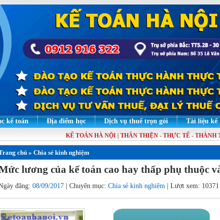
c kế toán
Địa điểm học
Dịch vụ thuế trọn gói
Tài liệu kế
KẾ TOÁN HÀ NỘI | THÂN THIỆN - THỰC TẾ - THÀNH TH
Trang chủ
»
Chia sẻ kinh nghiệm
Mức lương của kế toán cao hay thấp phụ thuộc và
Ngày đăng:
08/09/2017
| Chuyên mục:
Chia sẻ kinh nghiệm
| Lượt xem: 10371