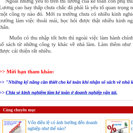
Ngoài những yếu tố trên thì lương của kế toán còn phụ thuộ
Lương cao hay thấp chưa chắc đã phải là yếu tố quan trọng n
một công ty nào đó. Mới ra trường chưa có nhiều kinh ngh
trường làm việc thoải mái, học hỏi được thật nhiều kinh ng
thân.
Muốn có thu nhập tốt hơn thì ngoài việc làm hành chính 
sổ sách từ những công ty khác về nhà làm. Làm thêm như v
được cải thiện rất nhiều.
>> Mời bạn tham khảo:
>>
"Những kỹ năng cần thiết cho kế toán khi nhận sổ sách về nhà 
>>
Chia sẻ kinh nghiệm làm kế toán ở doanh nghiệp vận tải.
Cùng chuyên mục
Vốn điều lệ có ảnh hưởng đến doanh
D
nghiệp như thế nào?
c