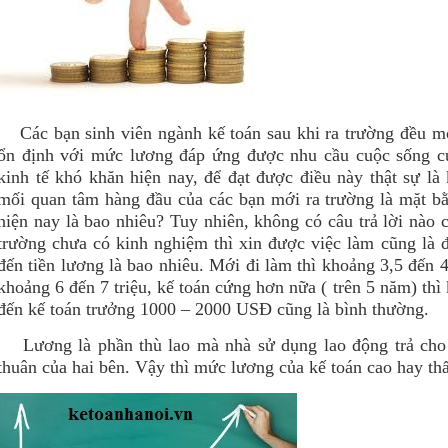
Các bạn sinh viên ngành kế toán sau khi ra trường đều 
ổn định
với mức lương đáp ứng được nhu cầu cuộc sống củ
kinh tế khó khăn hiện nay, để đạt được điều này thật sự l
mối quan tâm hàng đầu của các bạn mới ra trường là mặt b
hiện nay là bao nhiêu? Tuy nhiên, không có câu trả lời nào 
trường chưa có kinh nghiệm thì xin được việc làm cũng là đ
đến tiền lương là bao nhiêu. Mới đi làm thì khoảng 3,5 đến 4
khoảng 6 đến 7 triệu, kế toán cứng hơn nữa ( trên 5 năm) thì
đến kế toán trưởng 1000 – 2000 USĐ cũng là bình thường.
Lương là phần thù lao mà nhà sử dụng lao động trả cho 
thuân của hai bên. Vậy thì mức lương của kế toán cao hay th