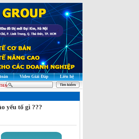
 toán
Video Giải Đáp
Liên hệ
ẠO | HỌC LÝ THUYẾT ĐỂ HIỂU BẢN CHẤT, HỌC THỰC HÀNH ĐỂ GIỎI NGHIỆ
o yếu tố gì ???