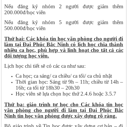
Nếu đăng ký nhóm 2 người được giảm thêm
200.000đ/học viên
Nếu đăng ký nhóm 5 người được giảm thêm
500.000đ/học viên
Thứ hai: Các khóa tin học văn phòng cho người đi
làm tại Đại Phúc Bắc Ninh có lịch học chia thành
nhiều ca học, phù hợp và linh hoạt cho tất cả các
đối tượng học viên.
Lịch học chi tiết sẽ có các ca như sau:
Ca học; ca sáng/ ca chiều/ ca tối/ ca chủ nhật
Thời gian học: Sáng từ 9h – 11h; chiều từ 14h –
16h; ca tối từ 18h30 – 20h30
Học viên sẽ lựa chọn học thứ 2.4.6 hoặc 3.5.7
Thứ ba: giáo trình tự học cho Các khóa tin học
văn phòng cho người đi làm tại Đại Phúc Bắc
Ninh tin học văn phòng được xây dựng rõ ràng.
Bộ giáo trình về Tin học được xây dựng cơ bản – đi