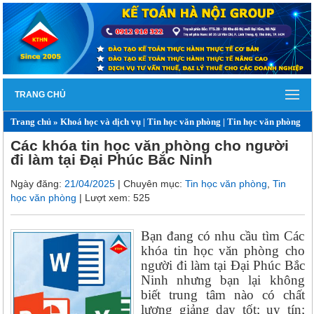
TRANG CHỦ
Trang chủ
»
Khoá học và dịch vụ
|
Tin học văn phòng
|
Tin học văn phòng
Các khóa tin học văn phòng cho người
đi làm tại Đại Phúc Bắc Ninh
Ngày đăng:
21/04/2025
| Chuyên mục:
Tin học văn phòng
,
Tin
học văn phòng
| Lượt xem: 525
Bạn đang có nhu cầu tìm Các
khóa tin học văn phòng cho
người đi làm tại Đại Phúc Bắc
Ninh nhưng bạn lại không
biết trung tâm nào có chất
lượng giảng dạy tốt; uy tín;