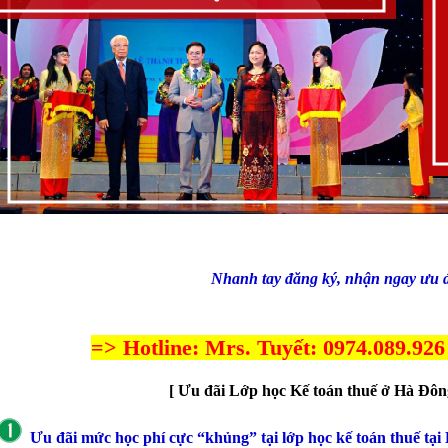
Nhanh tay đăng ký, nhận ngay ưu đ
=> Hotline: Mrs. Tuyết: 0974.089.926 
[ Ưu đãi Lớp học Kế toán thuế ở Hà Đôn
Ưu đãi mức học phí cực “khủng” tại lớp học kế toán thuế tạ