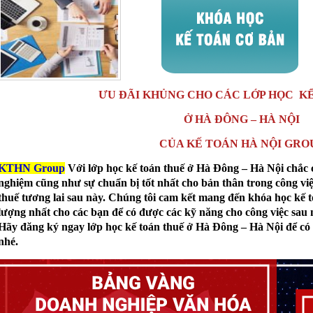
ƯU ĐÃI KHỦNG CHO CÁC LỚP HỌC K
Ở HÀ ĐÔNG – HÀ NỘI
CỦA KẾ TOÁN HÀ NỘI GRO
KTHN Group
Với lớp học kế toán thuế ở Hà Đông – Hà Nội chắc 
nghiệm cũng như sự chuẩn bị tốt nhất cho bản thân trong công việ
thuế tương lai sau này. Chúng tôi cam kết mang đến khóa học kế 
lượng nhất cho các bạn để có được các kỹ năng cho công việc sau 
Hãy đăng ký ngay lớp học kế toán thuế ở Hà Đông – Hà Nội để có
nhé.