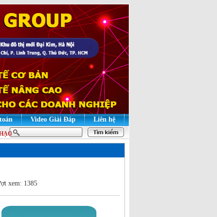
 toán
Video Giải Đáp
Liên hệ
 | HỌC LÝ THUYẾT ĐỂ HIỂU BẢN CHẤT, HỌC THỰC HÀNH ĐỂ GIỎI NGHIỆP 
ợt xem: 1385