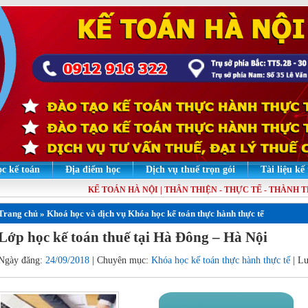
c kế toán
Địa điểm học
Dịch vụ thuế trọn gói
Tài liệu kế
KẾ TOÁN HÀ NỘI | THÂN THIỆN - THỰC TẾ - THÀNH THẠO
Trang chủ
»
Khoá học và dịch vụ
Khóa học kế toán thực hành thực tế
Lớp học kế toán thuế tại Hà Đông – Hà Nội
Ngày đăng:
24/09/2018
| Chuyên mục:
Khóa học kế toán thực hành thực tế
| Lư