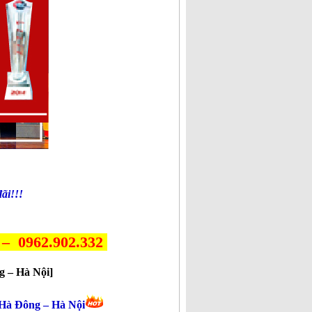
ãi!!!
– ‭0962.902.332‬
g – Hà Nội]
i Hà Đông – Hà Nội