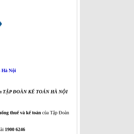
– Hà Nội
c làm TẬP ĐOÀN KẾ TOÁN HÀ NỘI
huống thuế và kế toán
của Tập Đoàn
đài
1900 6246