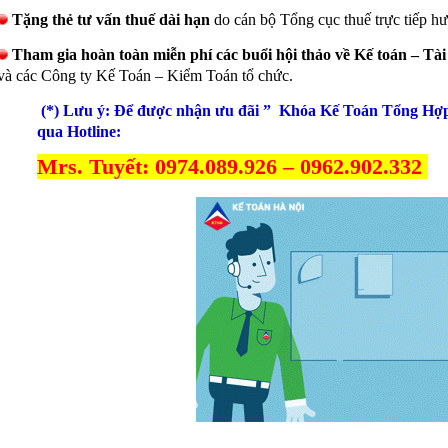
Tặng thẻ tư vấn thuế dài hạn
do cán bộ Tổng cục thuế trực tiếp hư
Tham gia hoàn toàn miễn phí các buổi hội thảo về Kế toán – Tài
và các Công ty Kế Toán – Kiểm Toán tổ chức.
(*) Lưu ý: Để được nhận ưu đãi ” Khóa Kế Toán Tổng Hợp”
qua Hotline:
Mrs. Tuyết: 0974.089.926 – ‭0962.902.332‬