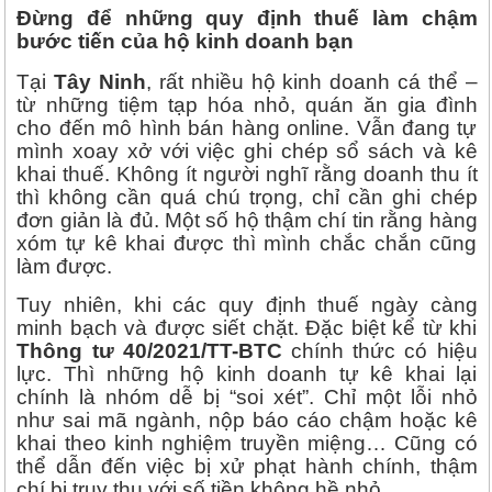
Đừng để những quy định thuế làm chậm
bước tiến của hộ kinh doanh bạn
Tại
Tây Ninh
, rất nhiều hộ kinh doanh cá thể –
từ những tiệm tạp hóa nhỏ, quán ăn gia đình
cho đến mô hình bán hàng online. Vẫn đang tự
mình xoay xở với việc ghi chép sổ sách và kê
khai thuế. Không ít người nghĩ rằng doanh thu ít
thì không cần quá chú trọng, chỉ cần ghi chép
đơn giản là đủ. Một số hộ thậm chí tin rằng hàng
xóm tự kê khai được thì mình chắc chắn cũng
làm được.
Tuy nhiên, khi các quy định thuế ngày càng
minh bạch và được siết chặt. Đặc biệt kể từ khi
Thông tư 40/2021/TT-BTC
chính thức có hiệu
lực. Thì những hộ kinh doanh tự kê khai lại
chính là nhóm dễ bị “soi xét”. Chỉ một lỗi nhỏ
như sai mã ngành, nộp báo cáo chậm hoặc kê
khai theo kinh nghiệm truyền miệng… Cũng có
thể dẫn đến việc bị xử phạt hành chính, thậm
chí bị truy thu với số tiền không hề nhỏ.