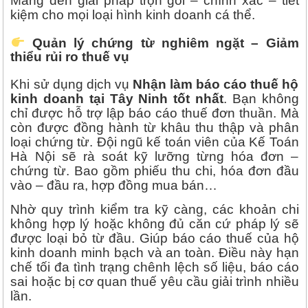
Mang đến giải pháp trọn gói – chính xác – tiết
kiệm cho mọi loại hình kinh doanh cá thể.
Quản lý chứng từ nghiêm ngặt – Giảm
thiểu rủi ro thuế vụ
Khi sử dụng dịch vụ
Nhận làm báo cáo thuế hộ
kinh doanh tại Tây Ninh tốt nhất
. Bạn không
chỉ được hỗ trợ lập báo cáo thuế đơn thuần. Mà
còn được đồng hành từ khâu thu thập và phân
loại chứng từ. Đội ngũ kế toán viên của Kế Toán
Hà Nội sẽ rà soát kỹ lưỡng từng hóa đơn –
chứng từ. Bao gồm phiếu thu chi, hóa đơn đầu
vào – đầu ra, hợp đồng mua bán…
Nhờ quy trình kiểm tra kỹ càng, các khoản chi
không hợp lý hoặc không đủ căn cứ pháp lý sẽ
được loại bỏ từ đầu. Giúp báo cáo thuế của hộ
kinh doanh minh bạch và an toàn. Điều này hạn
chế tối đa tình trạng chênh lệch số liệu, báo cáo
sai hoặc bị cơ quan thuế yêu cầu giải trình nhiều
lần.