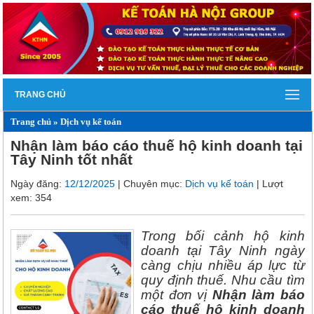
TRANG CHỦ
Trang chủ
»
Dịch vụ kế toán
Nhận làm báo cáo thuế hộ kinh doanh tại
Tây Ninh tốt nhất
Ngày đăng:
12/12/2025
| Chuyên mục:
Dịch vụ kế toán
| Lượt
xem: 354
Trong bối cảnh hộ kinh
doanh tại Tây Ninh ngày
càng chịu nhiều áp lực từ
quy định thuế. Nhu cầu tìm
một đơn vị
Nhận làm báo
cáo thuế hộ kinh doanh