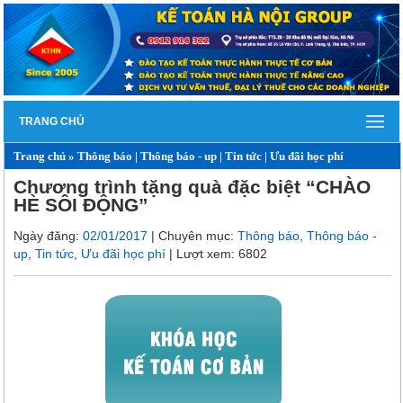
TRANG CHỦ
Trang chủ
»
Thông báo
|
Thông báo - up
|
Tin tức
|
Ưu đãi học phí
Chương trình tặng quà đặc biệt “CHÀO
HÈ SÔI ĐỘNG”
Ngày đăng:
02/01/2017
| Chuyên mục:
Thông báo
,
Thông báo -
up
,
Tin tức
,
Ưu đãi học phí
| Lượt xem: 6802