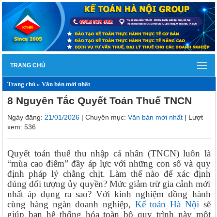
TRANG CHỦ
Trang chủ
»
Văn bản mới nhất
8 Nguyên Tắc Quyết Toán Thuế TNCN
Ngày đăng:
21/01/2026
| Chuyên mục:
Văn bản mới nhất
| Lượt
xem: 536
Quyết toán thuế thu nhập cá nhân (TNCN) luôn là
“mùa cao điểm” đầy áp lực với những con số và quy
định pháp lý chằng chịt. Làm thế nào để xác định
đúng đối tượng ủy quyền? Mức giảm trừ gia cảnh mới
nhất áp dụng ra sao? Với kinh nghiệm đồng hành
cùng hàng ngàn doanh nghiệp,
Kế toán Hà Nội
sẽ
giúp bạn hệ thống hóa toàn bộ quy trình này một