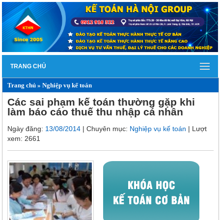
TRANG CHỦ
Trang chủ
»
Nghiệp vụ kế toán
Các sai phạm kế toán thường gặp khi
làm báo cáo thuế thu nhập cá nhân
Ngày đăng:
13/08/2014
| Chuyên mục:
Nghiệp vụ kế toán
| Lượt
xem: 2661