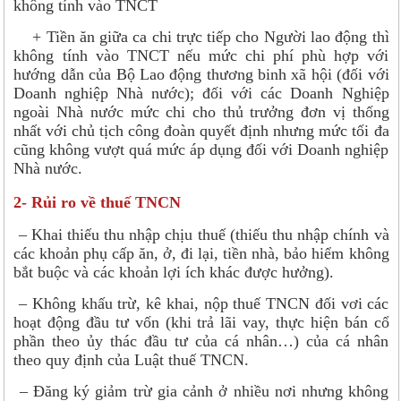
không tính vào TNCT
+ Tiền ăn giữa ca chi trực tiếp cho Người lao động thì
không tính vào TNCT nếu mức chi phí phù hợp với
hướng dẫn của Bộ Lao động thương binh xã hội (đối với
Doanh nghiệp Nhà nước); đối với các Doanh Nghiệp
ngoài Nhà nước mức chi cho thủ trưởng đơn vị thống
nhất với chủ tịch công đoàn quyết định nhưng mức tối đa
cũng không vượt quá mức áp dụng đối với Doanh nghiệp
Nhà nước.
2- Rủi ro về thuế TNCN
– Khai thiếu thu nhập chịu thuế (thiếu thu nhập chính và
các khoản phụ cấp ăn, ở, đi lại, tiền nhà, bảo hiểm không
bắt buộc và các khoản lợi ích khác được hưởng).
– Không khấu trừ, kê khai, nộp thuế TNCN đối vơi các
hoạt động đầu tư vốn (khi trả lãi vay, thực hiện bán cổ
phần theo ủy thác đầu tư của cá nhân…) của cá nhân
theo quy định của Luật thuế TNCN.
– Đăng ký giảm trừ gia cảnh ở nhiều nơi nhưng không