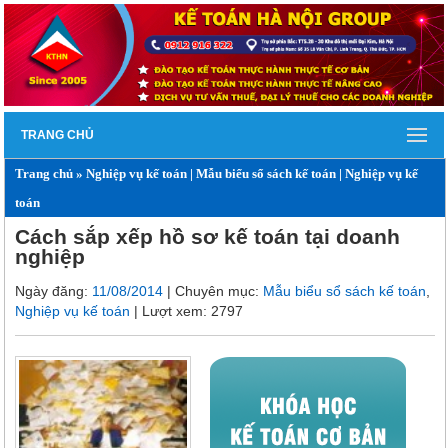
TRANG CHỦ
Trang chủ
»
Nghiệp vụ kế toán
|
Mẫu biểu sổ sách kế toán
|
Nghiệp vụ kế
toán
Cách sắp xếp hồ sơ kế toán tại doanh
nghiệp
Ngày đăng:
11/08/2014
| Chuyên mục:
Mẫu biểu sổ sách kế toán
,
Nghiệp vụ kế toán
| Lượt xem: 2797