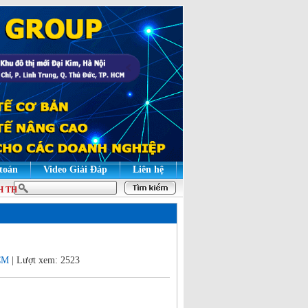
 toán
Video Giải Đáp
Liên hệ
 THẠO | HỌC LÝ THUYẾT ĐỂ HIỂU BẢN CHẤT, HỌC THỰC HÀNH ĐỂ GIỎI NG
CM
| Lượt xem: 2523