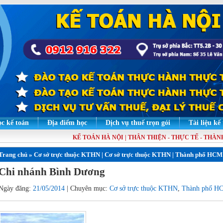
c kế toán
Địa điểm học
Dịch vụ thuế trọn gói
Tài liệu kế
KẾ TOÁN HÀ NỘI | THÂN THIỆN - THỰC TẾ - THÀNH
Trang chủ
»
Cơ sở trực thuộc KTHN
|
Cơ sở trực thuộc KTHN
|
Thành phố HCM
Chi nhánh Bình Dương
Ngày đăng:
21/05/2014
| Chuyên mục:
Cơ sở trực thuộc KTHN
,
Thành phố H