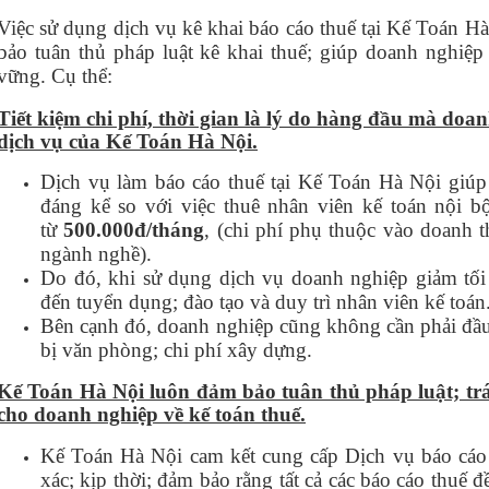
Việc sử dụng dịch vụ kê khai báo cáo thuế tại Kế Toán Hà
bảo tuân thủ pháp luật kê khai thuế; giúp doanh nghiệp 
vững. Cụ thể:
Tiết kiệm chi phí, thời gian là lý do hàng đầu mà doa
dịch vụ của Kế Toán Hà Nội.
Dịch vụ làm báo cáo thuế tại Kế Toán Hà Nội giúp 
đáng kể so với việc thuê nhân viên kế toán nội bộ
từ
500.000đ/tháng
, (chi phí phụ thuộc vào doanh 
ngành nghề).
Do đó, khi sử dụng dịch vụ doanh nghiệp giảm tối 
đến tuyển dụng; đào tạo và duy trì nhân viên kế toán
Bên cạnh đó, doanh nghiệp cũng không cần phải đầu
bị văn phòng; chi phí xây dựng.
Kế Toán Hà Nội luôn đảm bảo tuân thủ pháp luật; trán
cho doanh nghiệp về kế toán thuế.
Kế Toán Hà Nội cam kết cung cấp Dịch vụ báo cá
xác; kịp thời; đảm bảo rằng tất cả các báo cáo thuế