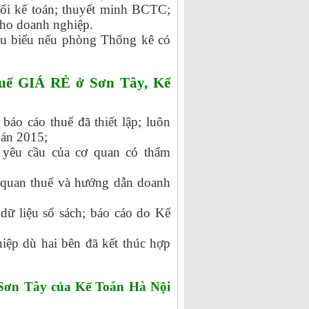
đối kế toán; thuyết minh BCTC;
cho doanh nghiệp.
 mẫu biểu nếu phòng Thống kê có
huế GIÁ RẺ ở Sơn Tây, Kế
báo cáo thuế đã thiết lập; luôn
oán 2015;
o yêu cầu của cơ quan có thẩm
ơ quan thuế và hướng dẫn doanh
dữ liệu sổ sách; báo cáo do Kế
hiệp dù hai bên đã kết thúc hợp
 Sơn Tây của Kế Toán Hà Nội