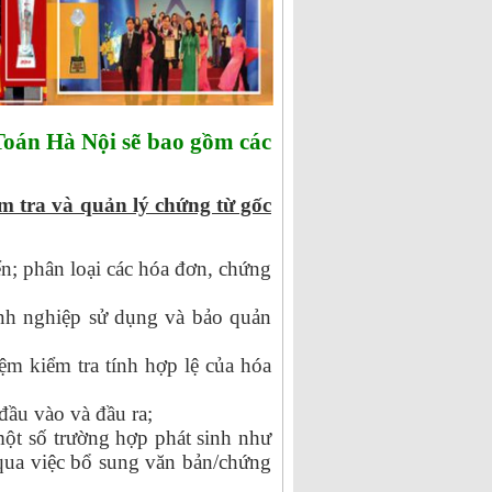
Toán Hà Nội sẽ bao gồm các
m tra và quản lý chứng từ gốc
n; phân loại các hóa đơn, chứng
anh nghiệp sử dụng và bảo quản
ệm kiểm tra tính hợp lệ của hóa
 đầu vào và đầu ra;
một số trường hợp phát sinh như
qua việc bổ sung văn bản/chứng