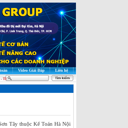
 toán
Video Giải Đáp
Liên hệ
THÀNH THẠO | HỌC LÝ THUYẾT ĐỂ HIỂU BẢN CHẤT, HỌC THỰC HÀNH ĐỂ GIỎ
Sơn Tây thuộc Kế Toán Hà Nội