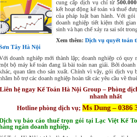
cung cấp dịch vụ chỉ từ
500.000
kết hoạt động kế toán và thuế đư
của pháp luật ban hành. Với gói
doanh nghiệp tiết kiệm thời gian
sinh và hạn chế xảy ra sai sót tron
Xem thêm:
Dịch vụ quyết toán
Sơn Tây Hà Nội
Với doanh nghiêp mới thành lập; doanh nghiệp có quy mô
một bộ máy kế toán đang là bài toán nan giải. Bởi doan
khác, quan tâm cho sản xuất. Chính vì vậy, gói dịch vụ b
nhằm hỗ trợ các doanh nghiệp hoàn tất các yêu cầu về thu
Liên hệ ngay Kế Toán Hà Nội Group – Phòng dịch
nhanh nhất
Ms Dung – 0386 
Hotline phòng dịch vụ;
Dịch vụ báo cáo thuế trọn gói tại Lạc Việt Kế T
hàng ngàn doanh nghiệp.