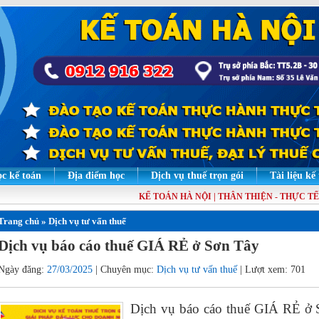
c kế toán
Địa điểm học
Dịch vụ thuế trọn gói
Tài liệu kế
KẾ TOÁN HÀ NỘI | THÂN THIỆN - THỰC TẾ - 
Trang chủ
»
Dịch vụ tư vấn thuế
Dịch vụ báo cáo thuế GIÁ RẺ ở Sơn Tây
Ngày đăng:
27/03/2025
| Chuyên mục:
Dịch vụ tư vấn thuế
| Lượt xem: 701
Dịch vụ báo cáo thuế GIÁ RẺ ở 