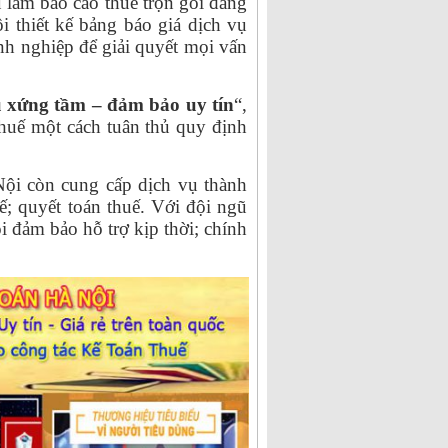
 làm báo cáo thuế trọn gói đáng
i thiết kế bảng báo giá dịch vụ
nh nghiệp để giải quyết mọi vấn
ụ xứng tầm – đảm bảo uy tín
“,
huế một cách tuân thủ quy định
ội còn cung cấp dịch vụ thành
ế; quyết toán thuế. Với đội ngũ
 đảm bảo hỗ trợ kịp thời; chính