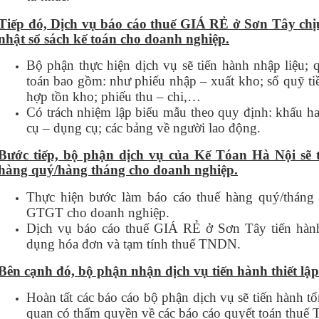
Tiếp đó, Dịch vụ báo cáo thuế GIÁ RẺ ở Sơn Tây chịu
nhật sổ sách kế toán cho doanh nghiệp.
Bộ phận thực hiện dịch vụ sẽ tiến hành nhập liệu; q
toán bao gồm: như phiếu nhập – xuất kho; sổ quỹ tiề
hợp tồn kho; phiếu thu – chi,…
Có trách nhiệm lập biểu mẫu theo quy định: khấu ha
cụ – dụng cụ; các bảng về người lao động.
Bước tiếp, bộ phận dịch vụ của Kế Tóan Hà Nội sẽ t
hàng quý/hàng tháng cho doanh nghiệp.
Thực hiện bước làm báo cáo thuế hàng quý/tháng
GTGT cho doanh nghiệp.
Dịch vụ báo cáo thuế GIÁ RẺ ở Sơn Tây tiến hành 
dụng hóa đơn và tạm tính thuế TNDN.
Bên cạnh đó, bộ phận nhận dịch vụ tiến hành thiết lậ
Hoàn tất các báo cáo bộ phận dịch vụ sẽ tiến hành t
quan có thẩm quyền về các báo cáo quyết toán thu