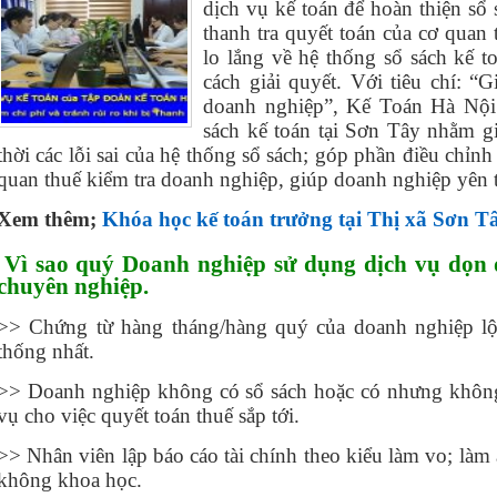
dịch vụ kế toán để hoàn thiện sổ
thanh tra quyết toán của cơ quan
lo lắng về hệ thống sổ sách kế 
cách giải quyết. Với tiêu chí: “G
doanh nghiệp”, Kế Toán Hà Nội
sách kế toán tại Sơn Tây nhằm g
thời các lỗi sai của hệ thống sổ sách; góp phần điều chỉnh
quan thuế kiểm tra doanh nghiệp, giúp doanh nghiệp yên t
Xem thêm;
Khóa học kế toán trưởng tại Thị xã Sơn T
Vì sao quý Doanh nghiệp sử dụng dịch vụ dọn d
chuyên nghiệp.
>> Chứng từ hàng tháng/hàng quý của doanh nghiệp lộn
thống nhất.
>> Doanh nghiệp không có sổ sách hoặc có nhưng khôn
vụ cho việc quyết toán thuế sắp tới.
>> Nhân viên lập báo cáo tài chính theo kiểu làm vo; làm
không khoa học.