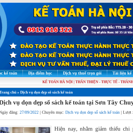
c kế toán
Địa điểm học
Dịch vụ thuế trọn gói
Tài liệu kế
KẾ TOÁN HÀ NỘI | THÂN THIỆN - THỰC TẾ - THÀNH T
Trang chủ
»
Dịch vụ dọn dẹp sổ sách kế toán
Dịch vụ dọn dẹp sổ sách kế toán tại Sơn Tây Chu
Ngày đăng:
27/09/2022
| Chuyên mục:
Dịch vụ dọn dẹp sổ sách kế toán
| Lượt
Hiện nay, nhằm giảm thiểu chi 