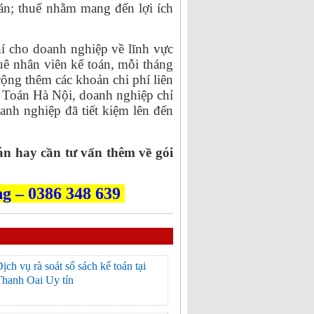
án; thuế nhằm mang đến lợi ích
hí cho doanh nghiệp về lĩnh vực
uê nhân viên kế toán, mỗi tháng
 cộng thêm các khoản chi phí liên
ế Toán Hà Nội, doanh nghiệp chỉ
anh nghiệp đã tiết kiệm lên đến
n hay cần tư vấn thêm về gói
g – 0386 348 639
ịch vụ rà soát sổ sách kế toán tại
hanh Oai Uy tín