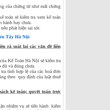
ọng của chứng từ như mất chứng
ế toán sẽ kiểm tra xem kế toán
an hành hay chưa.
nếu phát hiện sai sót.
 Sơn Tây Hà Nội
n rà soát lại các vấn đề liên
 của Kế Toán Hà Nội sẽ kiểm tra
ào đủ và đúng chưa.
tra tính hợp lệ của các hoá đơn
úng theo quy định của luật thuế
sách kế toán; quyết toán trực
ận nhiệm vụ sẽ tiến hành kiểm