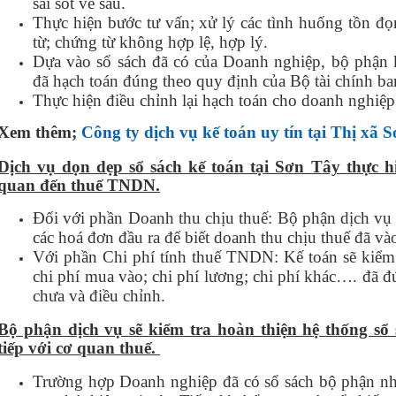
sai sót về sau.
Thực hiện bước tư vấn; xử lý các tình huống tồn đ
từ; chứng từ không hợp lệ, hợp lý.
Dựa vào sổ sách đã có của Doanh nghiệp, bộ phận k
đã hạch toán đúng theo quy định của Bộ tài chính b
Thực hiện điều chỉnh lại hạch toán cho doanh nghiệp 
Xem thêm;
Công ty dịch vụ kế toán uy tín tại Thị xã
Dịch vụ dọn dẹp sổ sách kế toán tại Sơn Tây thực hiệ
quan đến thuế TNDN.
Đối với phần Doanh thu chịu thuế: Bộ phận dịch vụ
các hoá đơn đầu ra để biết doanh thu chịu thuế đã v
Với phần Chi phí tính thuế TNDN: Kế toán sẽ kiểm 
chi phí mua vào; chi phí lương; chi phí khác…. đã đ
chưa và điều chỉnh.
Bộ phận dịch vụ sẽ kiểm tra hoàn thiện hệ thống sổ 
tiếp với cơ quan thuế.
Trường hợp Doanh nghiệp đã có sổ sách bộ phận nh