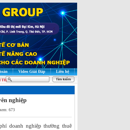
 toán
Video Giải Đáp
Liên hệ
HẠO | HỌC LÝ THUYẾT ĐỂ HIỂU BẢN CHẤT, HỌC THỰC HÀNH ĐỂ GIỎI NGHI
yên nghiệp
 xem: 673
phí doanh nghiệp thường thuê