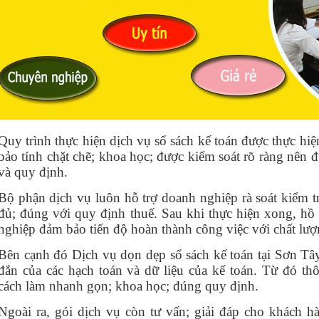
Quy trình thực hiện dịch vụ sổ sách kế toán được thực h
bảo tính chặt chẽ; khoa học; được kiểm soát rõ ràng nên 
và quy định.
Bộ phận dịch vụ luôn hỗ trợ doanh nghiệp rà soát kiểm tr
đủ; đúng với quy định thuế. Sau khi thực hiện xong, hồ
nghiệp đảm bảo tiến độ hoàn thành công việc với chất lượn
Bên cạnh đó Dịch vụ dọn dẹp sổ sách kế toán tại Sơn Tây
đắn của các hạch toán và dữ liệu của kế toán. Từ đó t
cách làm nhanh gọn; khoa học; đúng quy định.
Ngoài ra, gói dịch vụ còn tư vấn; giải đáp cho khách hà