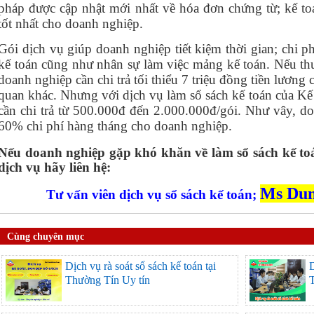
pháp được cập nhật mới nhất về hóa đơn chứng từ; kế to
tốt nhất cho doanh nghiệp.
Gói dịch vụ giúp doanh nghiệp tiết kiệm thời gian; chi p
kế toán cũng như nhân sự làm việc mảng kế toán. Nếu th
doanh nghiệp cần chi trả tối thiểu 7 triệu đồng tiền lương
quan khác. Nhưng với dịch vụ làm sổ sách kế toán của K
cần chi trả từ 500.000đ đến 2.000.000đ/gói. Như vây, do
60% chi phí hàng tháng cho doanh nghiệp.
Nếu doanh nghiệp gặp khó khăn về làm sổ sách kế toá
dịch vụ hãy liên hệ:
Ms Dun
Tư vấn viên dịch vụ sổ sách kế toán;
Cùng chuyên mục
Dịch vụ rà soát sổ sách kế toán tại
D
Thường Tín Uy tín
T