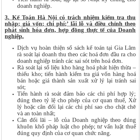
doanh nghiệp.
3. Kế Toán Hà Nội có trách nhiệm kiểm tra thu
nhập; giá vốn; chi phí;’ lãi lỗ và điều chỉnh theo
phát sinh hóa đơn, hợp đồng thực tế của Doanh
nghiệp.
Dịch vụ hoàn thiện sổ sách kế toán tại Gia Lâm
rà soát lại doanh thu theo các hoá đơn đầu ra cho
doanh nghiệp tránh các sai sót trên hoá đơn.
Rà soát lại số liệu kho hàng hoá phát hiện thừa –
thiếu kho; tiến hành kiểm tra giá vốn hàng hoá
bán hoặc giá thành sản xuất xử lý lại tránh sai
sót;
Tiến hành rà soát đảm bảo các chi phí hợp lý;
đúng theo tỷ lệ cho phép của cơ quan thuế, Xử
lý hoặc cân đối lại các chi phí sao cho chặt chẽ
và an toàn nhất;
Cân đối lãi – lỗ của Doanh nghiệp theo đúng
khuôn khổ pháp luật cho phép; tư vấn luật thuế
đúng quy định của cơ quan chức năng.