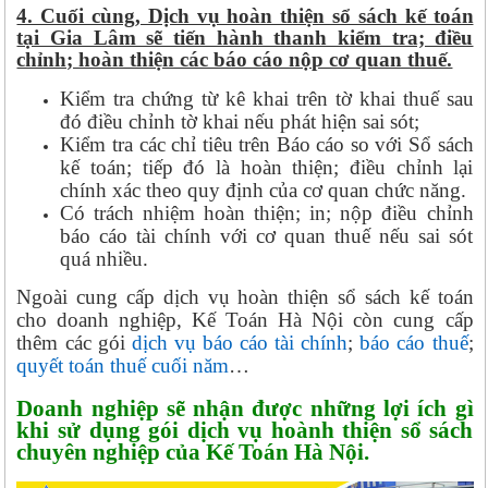
4. Cuối cùng, Dịch vụ hoàn thiện sổ sách kế toán
tại Gia Lâm sẽ tiến hành thanh kiểm tra; điều
chỉnh; hoàn thiện các báo cáo nộp cơ quan thuế.
Kiểm tra chứng từ kê khai trên tờ khai thuế sau
đó điều chỉnh tờ khai nếu phát hiện sai sót;
Kiểm tra các chỉ tiêu trên Báo cáo so với Sổ sách
kế toán; tiếp đó là hoàn thiện; điều chỉnh lại
chính xác theo quy định của cơ quan chức năng.
Có trách nhiệm hoàn thiện; in; nộp điều chỉnh
báo cáo tài chính với cơ quan thuế nếu sai sót
quá nhiều.
Ngoài cung cấp dịch vụ hoàn thiện sổ sách kế toán
cho doanh nghiệp, Kế Toán Hà Nội còn cung cấp
thêm các gói
dịch vụ báo cáo tài chính
;
báo cáo thuế
;
quyết toán thuế cuối năm
…
Doanh nghiệp sẽ nhận được những lợi ích gì
khi sử dụng gói dịch vụ hoành thiện sổ sách
chuyên nghiệp của Kế Toán Hà Nội.