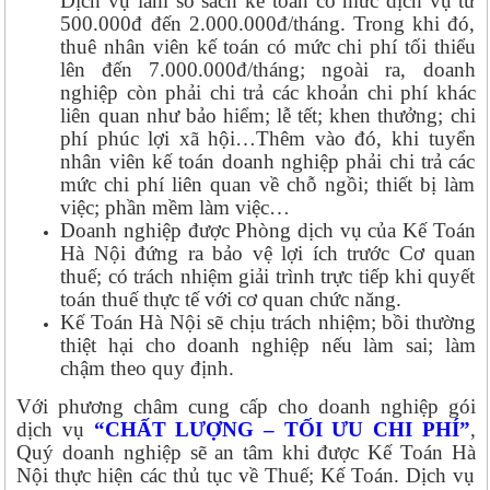
Dịch vụ làm sổ sách kế toán có mức dịch vụ từ
500.000đ đến 2.000.000đ/tháng. Trong khi đó,
thuê nhân viên kế toán có mức chi phí tối thiểu
lên đến 7.000.000đ/tháng; ngoài ra, doanh
nghiệp còn phải chi trả các khoản chi phí khác
liên quan như bảo hiểm; lễ tết; khen thưởng; chi
phí phúc lợi xã hội…Thêm vào đó, khi tuyển
nhân viên kế toán doanh nghiệp phải chi trả các
mức chi phí liên quan về chỗ ngồi; thiết bị làm
việc; phần mềm làm việc…
Doanh nghiệp được Phòng dịch vụ của Kế Toán
Hà Nội đứng ra bảo vệ lợi ích trước Cơ quan
thuế; có trách nhiệm giải trình trực tiếp khi quyết
toán thuế thực tế với cơ quan chức năng.
Kế Toán Hà Nội sẽ chịu trách nhiệm; bồi thường
thiệt hại cho doanh nghiệp nếu làm sai; làm
chậm theo quy định.
Với phương châm cung cấp cho doanh nghiệp gói
dịch vụ
“CHẤT LƯỢNG – TỐI ƯU CHI PHÍ”
,
Quý doanh nghiệp sẽ an tâm khi được Kế Toán Hà
Nội thực hiện các thủ tục về Thuế; Kế Toán. Dịch vụ