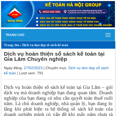
TRANG CHỦ
Trang chủ
»
Dịch vụ dọn dẹp sổ sách kế toán
Dịch vụ hoàn thiện sổ sách kế toán tại
Gia Lâm Chuyên nghiệp
Ngày đăng:
27/02/2023
| Chuyên mục:
Dịch vụ dọn dẹp sổ sách
kế toán
| Lượt xem: 791
Dịch vụ hoàn thiện sổ sách kế toán tại Gia Lâm – gói
dịch vụ mà doanh nghiệp bạn đang quan tâm. Doanh
nghiệp của bạn đang có nhu cầu quyết toán thuế cuối
năm. Là chủ doanh nghiệp, nhà quản lý, bạn đang lo
lắng khi phát hiện ra hệ thống sổ sách kế toán của
doanh nghiệp mình có vấn đề khi mấy năm chưa rà