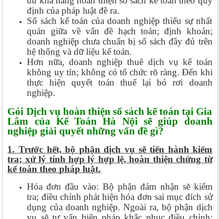
đủ khả năng hoàn thiện sổ sách kế toán theo quy
định của pháp luật đề ra.
Sổ sách kế toán của doanh nghiệp thiếu sự nhất
quán giữa về vấn đề hạch toán; định khoản;
doanh nghiệp chưa chuẩn bị sổ sách đầy đủ trên
hệ thống và dữ liệu kế toán.
Hơn nữa, doanh nghiệp thuê dịch vụ kế toán
không uy tín; không có tổ chức rõ ràng. Đến khi
thực hiện quyết toán thuế lại bỏ rơi doanh
nghiệp.
Gói Dịch vụ hoàn thiện sổ sách kế toán tại Gia
Lâm của Kế Toán Hà Nội sẽ giúp doanh
nghiệp giải quyết những vấn đề gì?
1. Trước hết, bộ phận dịch vụ sẽ tiến hành kiểm
tra; xử lý tính hợp lý hợp lệ, hoàn thiện chứng từ
kế toán theo pháp luật.
Hóa đơn đầu vào: Bộ phận đảm nhận sẽ kiểm
tra; điều chỉnh phát hiện hóa đơn sai mục đích sử
dụng của doanh nghiệp. Ngoài ra, bộ phận dịch
vụ sẽ tư vấn biện pháp khắc phục điều chỉnh;