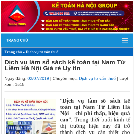
TRANG CHỦ
Trang chủ
»
Dịch vụ tư vấn thuế
Dịch vụ làm sổ sách kế toán tại Nam Từ
Liêm Hà Nội Giá rẻ Uy tín
Ngày đăng:
02/07/2019
| Chuyên mục:
Dịch vụ tư vấn thuế
| Lượt
xem: 1515
“
Dịch vụ làm sổ sách kế
toán tại Nam Từ Liêm Hà
Nội
–
chi phí thấp, hiệu quả
cao
”. Trong thời buổi kinh tế
thị trường hiện nay đã trở
thành dịch vụ cần thiết cho