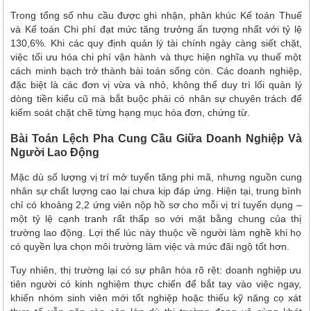
Trong tổng số nhu cầu được ghi nhận, phân khúc Kế toán Thuế
và Kế toán Chi phí đạt mức tăng trưởng ấn tượng nhất với tỷ lệ
130,6%. Khi các quy định quản lý tài chính ngày càng siết chặt,
việc tối ưu hóa chi phí vận hành và thực hiện nghĩa vụ thuế một
cách minh bạch trở thành bài toán sống còn. Các doanh nghiệp,
đặc biệt là các đơn vị vừa và nhỏ, không thể duy trì lối quản lý
dòng tiền kiểu cũ mà bắt buộc phải có nhân sự chuyên trách để
kiểm soát chặt chẽ từng hạng mục hóa đơn, chứng từ.
Bài Toán Lệch Pha Cung Cầu Giữa Doanh Nghiệp Và
Người Lao Động
Mặc dù số lượng vị trí mở tuyển tăng phi mã, nhưng nguồn cung
nhân sự chất lượng cao lại chưa kịp đáp ứng. Hiện tại, trung bình
chỉ có khoảng 2,2 ứng viên nộp hồ sơ cho mỗi vị trí tuyển dụng –
một tỷ lệ cạnh tranh rất thấp so với mặt bằng chung của thị
trường lao động. Lợi thế lúc này thuộc về người làm nghề khi họ
có quyền lựa chọn môi trường làm việc và mức đãi ngộ tốt hơn.
Tuy nhiên, thị trường lại có sự phân hóa rõ rệt: doanh nghiệp ưu
tiên người có kinh nghiệm thực chiến để bắt tay vào việc ngay,
khiến nhóm sinh viên mới tốt nghiệp hoặc thiếu kỹ năng cọ xát