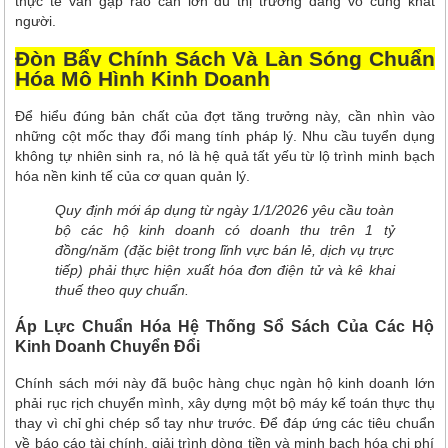
thực tế vẫn gặp rào cản lớn dù thị trường đang vô cùng khát
người.
Đòn Bẩy Chính Sách Và Làn Sóng Chuẩn
Hóa Mô Hình Kinh Doanh
Để hiểu đúng bản chất của đợt tăng trưởng này, cần nhìn vào
những cột mốc thay đổi mang tính pháp lý. Nhu cầu tuyển dụng
không tự nhiên sinh ra, nó là hệ quả tất yếu từ lộ trình minh bạch
hóa nền kinh tế của cơ quan quản lý.
Quy định mới áp dụng từ ngày 1/1/2026 yêu cầu toàn
bộ các hộ kinh doanh có doanh thu trên 1 tỷ
đồng/năm (đặc biệt trong lĩnh vực bán lẻ, dịch vụ trực
tiếp) phải thực hiện xuất hóa đơn điện tử và kê khai
thuế theo quy chuẩn.
Áp Lực Chuẩn Hóa Hệ Thống Sổ Sách Của Các Hộ
Kinh Doanh Chuyển Đổi
Chính sách mới này đã buộc hàng chục ngàn hộ kinh doanh lớn
phải rục rịch chuyển mình, xây dựng một bộ máy kế toán thực thụ
thay vì chỉ ghi chép sổ tay như trước. Để đáp ứng các tiêu chuẩn
về báo cáo tài chính, giải trình dòng tiền và minh bạch hóa chi phí