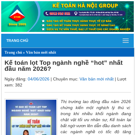
TRANG CHỦ
Trang chủ
»
Văn bản mới nhất
Kế toán lọt Top ngành nghề “hot” nhất
đầu năm 2026?
Ngày đăng:
04/06/2026
| Chuyên mục:
Văn bản mới nhất
| Lượt
xem: 382
Thị trường lao động đầu năm 2026
chứng kiến một nghịch lý thú vị:
trong khi nhiều khối ngành đang
chật vật tối ưu nhân sự, Kế toán lại
bất ngờ vươn lên dẫn đầu danh sách
các ngành nghề có tốc độ tăng