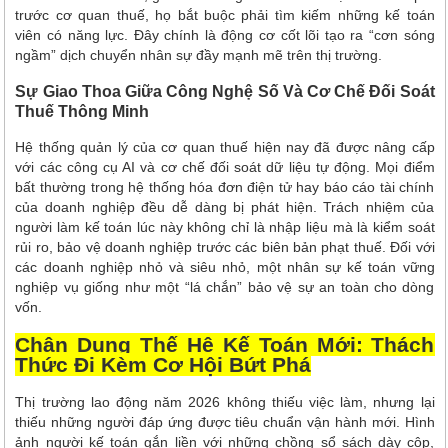
trước cơ quan thuế, họ bắt buộc phải tìm kiếm những kế toán
viên có năng lực. Đây chính là động cơ cốt lõi tạo ra “cơn sóng
ngầm” dịch chuyển nhân sự đầy mạnh mẽ trên thị trường.
Sự Giao Thoa Giữa Công Nghệ Số Và Cơ Chế Đối Soát
Thuế Thông Minh
Hệ thống quản lý của cơ quan thuế hiện nay đã được nâng cấp
với các công cụ AI và cơ chế đối soát dữ liệu tự động. Mọi điểm
bất thường trong hệ thống hóa đơn điện tử hay báo cáo tài chính
của doanh nghiệp đều dễ dàng bị phát hiện. Trách nhiệm của
người làm kế toán lúc này không chỉ là nhập liệu mà là kiểm soát
rủi ro, bảo vệ doanh nghiệp trước các biên bản phạt thuế. Đối với
các doanh nghiệp nhỏ và siêu nhỏ, một nhân sự kế toán vững
nghiệp vụ giống như một “lá chắn” bảo vệ sự an toàn cho dòng
vốn.
Chân Dung Thế Hệ Kế Toán Mới: Thách
Thức Đi Kèm Cơ Hội Bứt Phá
Thị trường lao động năm 2026 không thiếu việc làm, nhưng lại
thiếu những người đáp ứng được tiêu chuẩn vận hành mới. Hình
ảnh người kế toán gắn liền với những chồng sổ sách dày cộp,