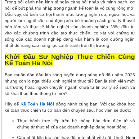
Trong bối cảnh nền kinh tế ngày càng hội nhập và minh bạch, cơ
hội để bứt phá thu nhập trong ngành kế toán là vô cùng rộng mở.
Dẫu vậy, để biến cơ hội thành mức lương nghìn đô, người học và
người làm nghề cần chủ động xóa bỏ khoảng cách giữa lý thuyết
hàn lâm và thực tế khắc nghiệt của doanh nghiệp. Việc đầu tư
vào các chương trình đào tạo thực chiến, cọ xát với chứng từ
sống của các doanh nghiệp đang vận hành là con đường ngắn
nhất để nâng cao năng lực cạnh tranh trên thị trường.
Khởi Đầu Sự Nghiệp Thực Chiến Cùng
Kế Toán Hà Nội
Bạn muốn đón đầu làn sóng tuyển dụng bùng nổ đầu năm 2026
nhưng còn lo ngại thiếu kinh nghiệm thực tế? Bạn là sinh viên mới
ra trường hoặc người chuyển ngành chưa tự tin xử lý sổ sách và
kê khai thuế theo thông tư mới?
Hãy để
Kế Toán Hà Nội
đồng hành cùng bạn! Với các khóa học
kế toán thực chiến từ cơ bản đến chuyên sâu, học viên sẽ được:
Thực hành trực tiếp trên hệ thống hóa đơn điện tử và
chứng từ thực tế của các doanh nghiệp đang hoạt động.
Cập nhật liên tục các thay đổi mới nhất về Luật Thuế, Nghị