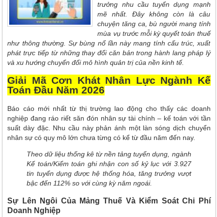
trưởng nhu cầu tuyển dụng mạnh
mẽ nhất. Đây không còn là câu
chuyện tăng ca, bù người mang tính
mùa vụ trước mỗi kỳ quyết toán thuế
như thông thường. Sự bùng nổ lần này mang tính cấu trúc, xuất
phát trực tiếp từ những thay đổi căn bản trong hành lang pháp lý
và xu hướng chuyển đổi mô hình quản trị của nền kinh tế.
Giải Mã Cơn Khát Nhân Lực Ngành Kế
Toán Đầu Năm 2026
Báo cáo mới nhất từ thị trường lao động cho thấy các doanh
nghiệp đang ráo riết săn đón nhân sự tài chính – kế toán với tần
suất dày đặc. Nhu cầu này phản ánh một làn sóng dịch chuyển
nhân sự có quy mô lớn chưa từng có kể từ đầu năm đến nay.
Theo dữ liệu thống kê từ nền tảng tuyển dụng, ngành
Kế toán/Kiểm toán ghi nhận con số kỷ lục với 3.927
tin tuyển dụng được hệ thống hóa, tăng trưởng vượt
bậc đến 112% so với cùng kỳ năm ngoái.
Sự Lên Ngôi Của Mảng Thuế Và Kiểm Soát Chi Phí
Doanh Nghiệp