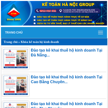
TRANG CHỦ
Trang chủ
»
Khóa kế toán hộ kinh doanh
Đào tạo kê khai thuế hộ kinh doanh Tại
Đà Nẵng...
Đào tạo kê khai thuế hộ kinh doanh Tại
Cao Bằng Chuyên...
Đào tạo kê khai thuế hộ kinh doanh Tại