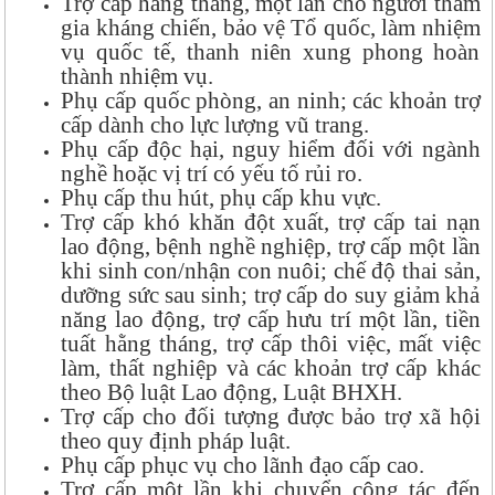
Trợ cấp hằng tháng, một lần cho người tham
gia kháng chiến, bảo vệ Tổ quốc, làm nhiệm
vụ quốc tế, thanh niên xung phong hoàn
thành nhiệm vụ.
Phụ cấp quốc phòng, an ninh; các khoản trợ
cấp dành cho lực lượng vũ trang.
Phụ cấp độc hại, nguy hiểm đối với ngành
nghề hoặc vị trí có yếu tố rủi ro.
Phụ cấp thu hút, phụ cấp khu vực.
Trợ cấp khó khăn đột xuất, trợ cấp tai nạn
lao động, bệnh nghề nghiệp, trợ cấp một lần
khi sinh con/nhận con nuôi; chế độ thai sản,
dưỡng sức sau sinh; trợ cấp do suy giảm khả
năng lao động, trợ cấp hưu trí một lần, tiền
tuất hằng tháng, trợ cấp thôi việc, mất việc
làm, thất nghiệp và các khoản trợ cấp khác
theo Bộ luật Lao động, Luật BHXH.
Trợ cấp cho đối tượng được bảo trợ xã hội
theo quy định pháp luật.
Phụ cấp phục vụ cho lãnh đạo cấp cao.
Trợ cấp một lần khi chuyển công tác đến