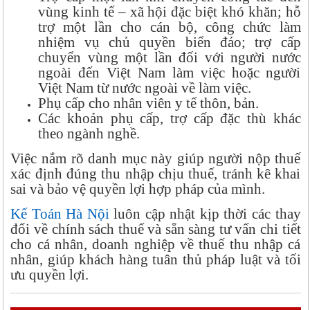
vùng kinh tế – xã hội đặc biệt khó khăn; hỗ
trợ một lần cho cán bộ, công chức làm
nhiệm vụ chủ quyền biển đảo; trợ cấp
chuyển vùng một lần đối với người nước
ngoài đến Việt Nam làm việc hoặc người
Việt Nam từ nước ngoài về làm việc.
Phụ cấp cho nhân viên y tế thôn, bản.
Các khoản phụ cấp, trợ cấp đặc thù khác
theo ngành nghề.
Việc nắm rõ danh mục này giúp người nộp thuế
xác định đúng thu nhập chịu thuế, tránh kê khai
sai và bảo vệ quyền lợi hợp pháp của mình.
Kế Toán Hà Nội
luôn cập nhật kịp thời các thay
đổi về chính sách thuế và sẵn sàng tư vấn chi tiết
cho cá nhân, doanh nghiệp về thuế thu nhập cá
nhân, giúp khách hàng tuân thủ pháp luật và tối
ưu quyền lợi.