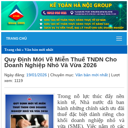
TRANG CHỦ
Trang chủ
»
Văn bản mới nhất
Quy Định Mới Về Miễn Thuế TNDN Cho
Doanh Nghiệp Nhỏ Và Vừa 2026
Ngày đăng:
19/01/2026
| Chuyên mục:
Văn bản mới nhất
| Lượt
xem: 1119
Trong nỗ lực thúc đẩy nền
kinh tế, Nhà nước đã ban
hành những chính sách ưu đãi
thuế đặc biệt dành riêng cho
khối doanh nghiệp nhỏ và
vừa (SME). Việc nắm rõ các