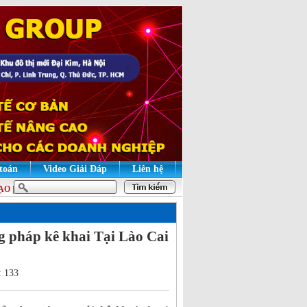
 toán
Video Giải Đáp
Liên hệ
| HỌC LÝ THUYẾT ĐỂ HIỂU BẢN CHẤT, HỌC THỰC HÀNH ĐỂ GIỎI NGHIỆP VỤ
g pháp kê khai Tại Lào Cai
: 133