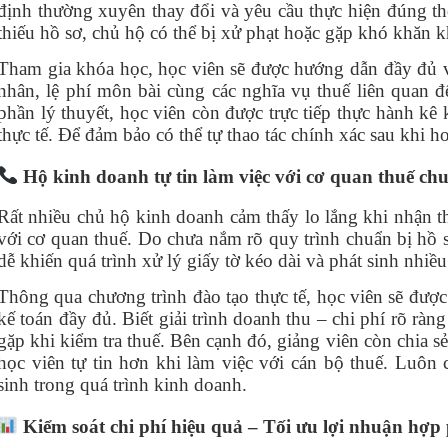
định thường xuyên thay đổi và yêu cầu thực hiện đúng thờ
thiếu hồ sơ, chủ hộ có thể bị xử phạt hoặc gặp khó khăn k
Tham gia khóa học, học viên sẽ được hướng dẫn đầy đủ 
nhân, lệ phí môn bài cùng các nghĩa vụ thuế liên quan 
phần lý thuyết, học viên còn được trực tiếp thực hành kê
thực tế. Để đảm bảo có thể tự thao tác chính xác sau khi 
Hộ kinh doanh tự tin làm việc với cơ quan thuế ch
Rất nhiều chủ hộ kinh doanh cảm thấy lo lắng khi nhận t
với cơ quan thuế. Do chưa nắm rõ quy trình chuẩn bị hồ sơ
dễ khiến quá trình xử lý giấy tờ kéo dài và phát sinh nhiều
Thông qua chương trình đào tạo thực tế, học viên sẽ đượ
kế toán đầy đủ. Biết giải trình doanh thu – chi phí rõ ràn
gặp khi kiểm tra thuế. Bên cạnh đó, giảng viên còn chia s
học viên tự tin hơn khi làm việc với cán bộ thuế. Luôn
sinh trong quá trình kinh doanh.
Kiểm soát chi phí hiệu quả – Tối ưu lợi nhuận hợp