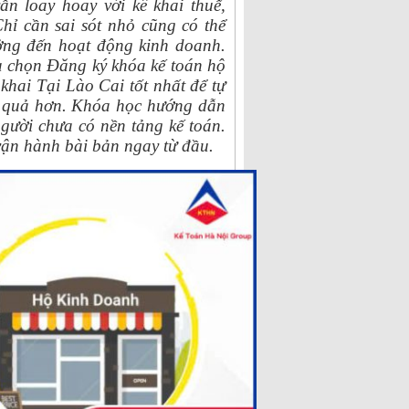
n loay hoay với kê khai thuế,
hỉ cần sai sót nhỏ cũng có thể
ởng đến hoạt động kinh doanh.
a chọn Đăng ký khóa kế toán hộ
hai Tại Lào Cai tốt nhất để tự
ệu quả hơn. Khóa học hướng dẫn
người chưa có nền tảng kế toán.
 vận hành bài bản ngay từ đầu.