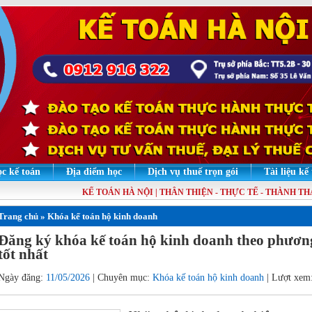
c kế toán
Địa điểm học
Dịch vụ thuế trọn gói
Tài liệu kế
KẾ TOÁN HÀ NỘI | THÂN THIỆN - THỰC TẾ - THÀNH THẠO 
Trang chủ
»
Khóa kế toán hộ kinh doanh
Đăng ký khóa kế toán hộ kinh doanh theo phươn
tốt nhất
Ngày đăng:
11/05/2026
| Chuyên mục:
Khóa kế toán hộ kinh doanh
| Lượt xem