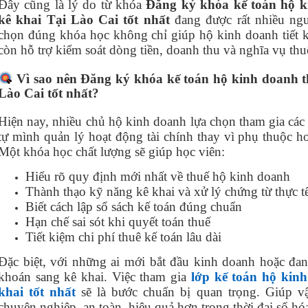
Đây cũng là lý do từ khóa
Đăng ký khóa kế toán hộ 
kê khai Tại Lào Cai tốt nhất
đang được rất nhiều ngư
chọn đúng khóa học không chỉ giúp hộ kinh doanh tiết k
còn hỗ trợ kiểm soát dòng tiền, doanh thu và nghĩa vụ thu
Vì sao nên Đăng ký khóa kế toán hộ kinh doanh 
Lào Cai tốt nhất?
Hiện nay, nhiều chủ hộ kinh doanh lựa chọn tham gia các
tự mình quản lý hoạt động tài chính thay vì phụ thuộc h
Một khóa học chất lượng sẽ giúp học viên:
Hiểu rõ quy định mới nhất về thuế hộ kinh doanh
Thành thạo kỹ năng kê khai và xử lý chứng từ thực t
Biết cách lập sổ sách kế toán đúng chuẩn
Hạn chế sai sót khi quyết toán thuế
Tiết kiệm chi phí thuê kế toán lâu dài
Đặc biệt, với những ai mới bắt đầu kinh doanh hoặc đan
khoán sang kê khai. Việc tham gia
lớp kế toán hộ kin
khai tốt nhất
sẽ là bước chuẩn bị quan trọng. Giúp v
chuyên nghiệp, an toàn, hiệu quả hơn trong thời đại số hó