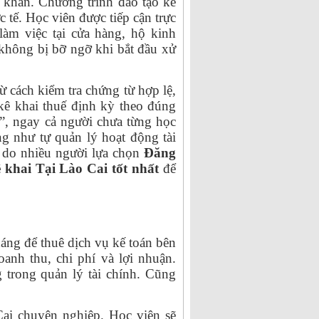
 khan. Chương trình đào tạo kế
 tế. Học viên được tiếp cận trực
làm việc tại cửa hàng, hộ kinh
không bị bỡ ngỡ khi bắt đầu xử
từ cách kiểm tra chứng từ hợp lệ,
 kê khai thuế định kỳ theo đúng
”, ngay cả người chưa từng học
g như tự quản lý hoạt động tài
 do nhiều người lựa chọn
Đăng
khai Tại Lào Cai tốt nhất
để
háng để thuê dịch vụ kế toán bên
anh thu, chi phí và lợi nhuận.
g trong quản lý tài chính. Cũng
ai chuyên nghiệp. Học viên sẽ