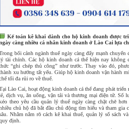
Kế toán kê khai dành cho hộ kinh doanh được tri
ngày càng nhiều cá nhân kinh doanh ở Lào Cai lựa ch
Trong bối cảnh ngành thuế ngày càng đẩy mạnh chuyển đổ
lý tài chính. Các hộ kinh doanh cá thể hiện nay không 
thức “ghi chép thủ công” như trước. Thay vào đó, phư
thành xu hướng tất yếu. Giúp hộ kinh doanh vận hành m
chế tối đa rủi ro về thuế.
Tại Lào Cai, hoạt động kinh doanh cá thể đang phát triển
lẻ, dịch vụ, ăn uống, vận tải và thương mại điện tử. Số
kéo theo yêu cầu quản lý thuế ngày càng chặt chẽ hơn
nhiều chủ hộ đã bắt đầu chủ động tìm hiểu và tham gia 
sâu. Nhằm nắm rõ cách kê khai thuế, quản lý sổ sách v
quy định.