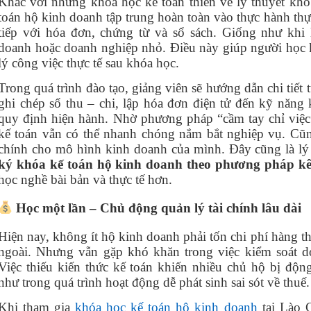
Khác với những khóa học kế toán thiên về lý thuyết khô
toán hộ kinh doanh tập trung hoàn toàn vào thực hành thực
tiếp với hóa đơn, chứng từ và sổ sách. Giống như khi 
doanh hoặc doanh nghiệp nhỏ. Điều này giúp người học 
lý công việc thực tế sau khóa học.
Trong quá trình đào tạo, giảng viên sẽ hướng dẫn chi tiết 
ghi chép sổ thu – chi, lập hóa đơn điện tử đến kỹ năng
quy định hiện hành. Nhờ phương pháp “cầm tay chỉ việc
kế toán vẫn có thể nhanh chóng nắm bắt nghiệp vụ. Cũn
chính cho mô hình kinh doanh của mình. Đây cũng là lý
ký khóa kế toán hộ kinh doanh theo phương pháp kê 
học nghề bài bản và thực tế hơn.
Học một lần – Chủ động quản lý tài chính lâu dài
Hiện nay, không ít hộ kinh doanh phải tốn chi phí hàng t
ngoài. Nhưng vẫn gặp khó khăn trong việc kiểm soát do
Việc thiếu kiến thức kế toán khiến nhiều chủ hộ bị độn
như trong quá trình hoạt động dễ phát sinh sai sót về thuế.
Khi tham gia
khóa học kế toán hộ kinh doanh
tại Lào C