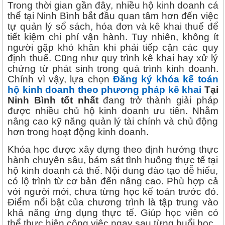
Trong thời gian gần đây, nhiều hộ kinh doanh cá
thể tại Ninh Bình bắt đầu quan tâm hơn đến việc
tự quản lý sổ sách, hóa đơn và kê khai thuế để
tiết kiệm chi phí vận hành. Tuy nhiên, không ít
người gặp khó khăn khi phải tiếp cận các quy
định thuế. Cũng như quy trình kê khai hay xử lý
chứng từ phát sinh trong quá trình kinh doanh.
Chính vì vậy, lựa chọn
Đăng ký khóa kế toán
hộ kinh doanh theo phương pháp kê khai
Tại
Ninh Bình tốt nhất
đang trở thành giải pháp
được nhiều chủ hộ kinh doanh ưu tiên. Nhằm
nâng cao kỹ năng quản lý tài chính và chủ động
hơn trong hoạt động kinh doanh.
Khóa học được xây dựng theo định hướng thực
hành chuyên sâu, bám sát tình huống thực tế tại
hộ kinh doanh cá thể. Nội dung đào tạo dễ hiểu,
có lộ trình từ cơ bản đến nâng cao. Phù hợp cả
với người mới, chưa từng học kế toán trước đó.
Điểm nổi bật của chương trình là tập trung vào
khả năng ứng dụng thực tế. Giúp học viên có
thể thực hiện công việc ngay sau từng buổi học.