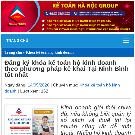
TRANG CHỦ
Trang chủ
»
Khóa kế toán hộ kinh doanh
Đăng ký khóa kế toán hộ kinh doanh
theo phương pháp kê khai Tại Ninh Bình
tốt nhất
Ngày đăng:
14/05/2026
| Chuyên mục:
Khóa kế toán hộ kinh
doanh
| Lượt xem: 162
Kinh doanh giỏi thôi chưa
đủ, nếu không biết quản lý
sổ sách và thuế thì lợi
nhuận cũng rất dễ thất
thoát. Nhiều hộ kinh doanh