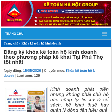
TRANG CHỦ
Trang chủ
»
Khóa kế toán hộ kinh doanh
Đăng ký khóa kế toán hộ kinh doanh
theo phương pháp kê khai Tại Phú Thọ
tốt nhất
Ngày đăng:
15/05/2026
| Chuyên mục:
Khóa kế toán hộ kinh
doanh
| Lượt xem: 129
Kinh doanh phát triển
nhưng không phải chủ hộ
nào cũng tự tin xử lý sổ
sách, kê khai thuế hay
quản lý dòng tiền hiệu quả.