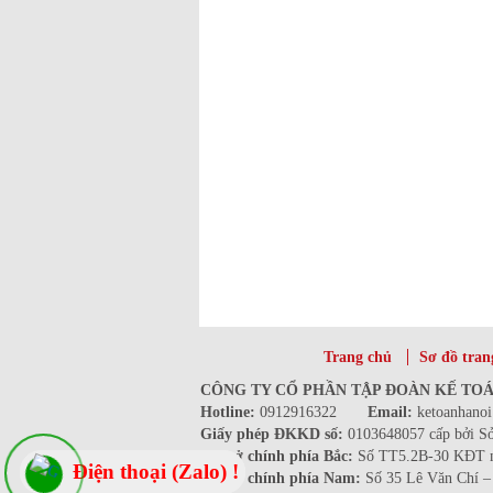
Trang chủ
Sơ đồ tran
CÔNG TY CỔ PHẦN TẬP ĐOÀN KẾ TOÁ
Hotline:
0912916322
Email:
ketoanhano
Giấy phép ĐKKD số:
0103648057 cấp bởi Sở
Trụ sở chính phía Bắc:
Số TT5.2B-30 KĐT mớ
Bấm để gọi ngay !
Điện thoại (Zalo) !
Trụ sở chính phía Nam:
Số 35 Lê Văn Chí –