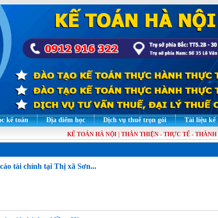
c kế toán
Địa điểm học
Dịch vụ thuế trọn gói
Tài liệu kế
KẾ TOÁN HÀ NỘI | THÂN THIỆN - THỰC TẾ - THÀNH 
áo tài chính tại Thị xã Sơn...