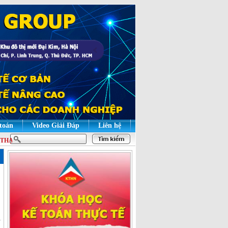
 toán
Video Giải Đáp
Liên hệ
THẠO | HỌC LÝ THUYẾT ĐỂ HIỂU BẢN CHẤT, HỌC THỰC HÀNH ĐỂ GIỎI NGH