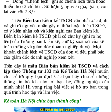
– Dòng “Chênh lệch” ghi số chênh lệch thừa hoặc
thiếu theo 3 chỉ tiêu: Số lượng, nguyên giá, giá trị còn
lại vào cột 7,8,9.
– Trên
Biên bản kiểm kê TSCĐ
cần phải xác định
và ghi rõ nguyên nhân gây ra thừa hoặc thiếu TSCĐ,
có ý kiến nhận xét và kiến nghị của Ban kiểm kê.
Biên bản kiểm kê TSCĐ phải có chữ ký (ghi rõ họ
tên) của Trưởng ban kiểm kê, chữ ký soát xét của kế
toán trưởng và giám đốc doanh nghiệp duyệt. Mọi
khoản chênh lệch về TSCĐ của đơn vị đều phải báo
cáo giám đốc doanh nghiệp xem xét.
Trên đây là
mẫu
Biên bản kiểm kê TSCĐ
và cách
lập
theo Thông tư 133
mà
Kế Toán Hà Nội
muốn
chia sẻ tới quý bạn đọc! Các bạn hãy chia sẻ những
thông tin bổ ích này tới bạn bè, đồng nghiệp của
mình nhé! Hi vọng rằng bài viết sẽ hỗ trợ bạn trong
quá trình học tập và làm việc.
Kế toán Hà Nội chúc bạn thành công!