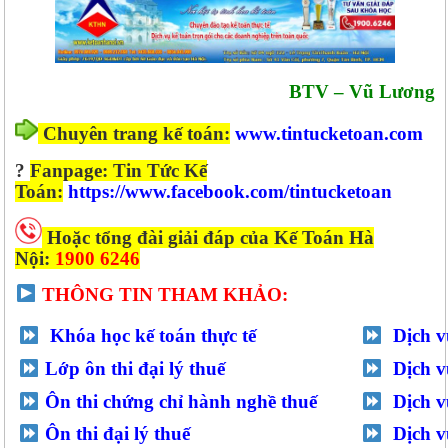
BTV – Vũ Lương
Chuyên trang kế toán:
www.tintucketoan.com
?
Fanpage: Tin Tức Kế
Toán:
https://www.facebook.com/tintucketoan
Hoặc tổng đài giải đáp của Kế Toán Hà
Nội:
1900 6246
THÔNG TIN THAM KHẢO:
Khóa học kế toán thực tế
Dịch v
Lớp ôn thi đại lý thuế
Dịch v
Ôn thi chứng chỉ hành nghề thuế
Dịch 
Ôn thi đại lý thuế
Dịch v