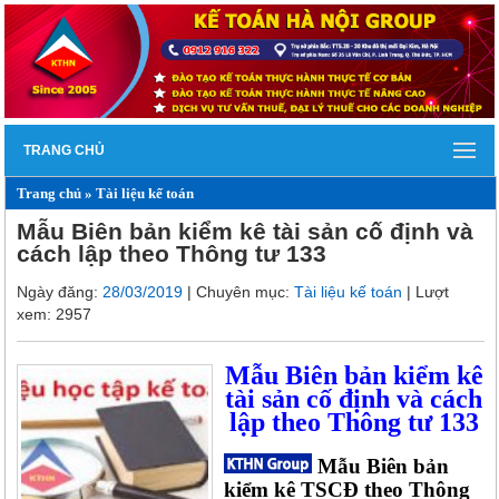
TRANG CHỦ
Trang chủ
»
Tài liệu kế toán
Mẫu Biên bản kiểm kê tài sản cố định và
cách lập theo Thông tư 133
Ngày đăng:
28/03/2019
| Chuyên mục:
Tài liệu kế toán
| Lượt
xem: 2957
Mẫu Biên bản kiểm kê
tài sản cố định và cách
lập theo Thông tư 133
Mẫu Biên bản
kiểm kê TSCĐ theo Thông