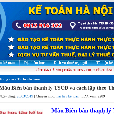
c kế toán
Địa điểm học
Dịch vụ thuế trọn gói
Tài liệu kế
KẾ TOÁN HÀ NỘI | THÂN THIỆN - THỰC TẾ - THÀNH T
Trang chủ
»
Tài liệu kế toán
Mẫu Biên bản thanh lý TSCĐ và cách lập theo T
Ngày đăng:
28/03/2019
| Chuyên mục:
Tài liệu kế toán
| Lượt xem: 2289
Mẫu Biên bản thanh lý 