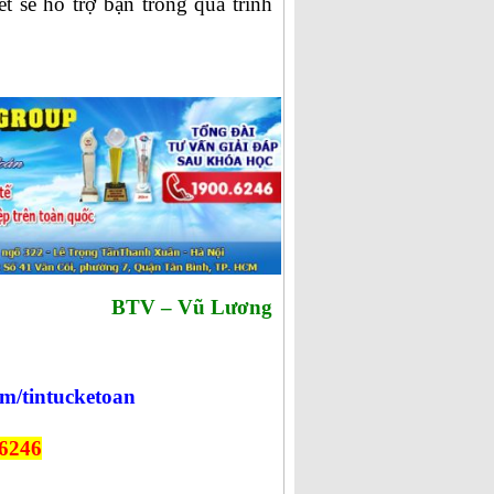
t sẽ hỗ trợ bạn trong quá trình
BTV – Vũ Lương
om/tintucketoan
 6246