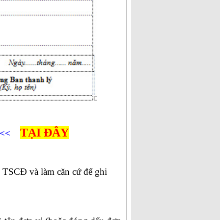
TẠI ĐÂY
<<<
ý TSCĐ và làm căn cứ để ghi