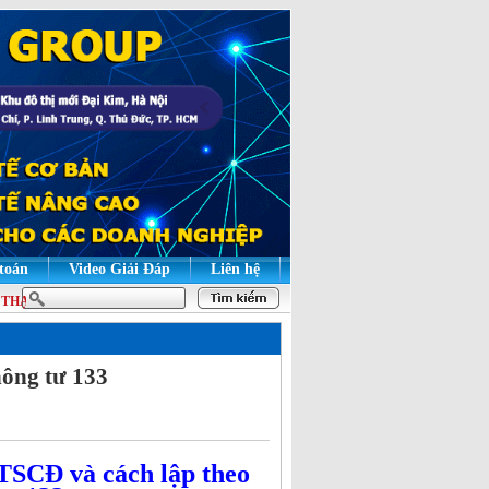
 toán
Video Giải Đáp
Liên hệ
HẠO | HỌC LÝ THUYẾT ĐỂ HIỂU BẢN CHẤT, HỌC THỰC HÀNH ĐỂ GIỎI NGHIỆ
hông tư 133
TSCĐ và cách lập theo