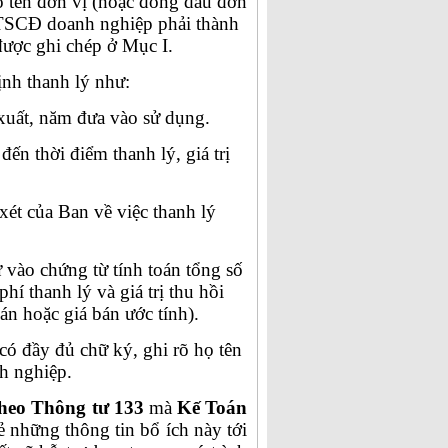
õ tên đơn vị (hoặc đóng dấu đơn
ý TSCĐ doanh nghiệp phải thành
ược ghi chép ở Mục I.
nh thanh lý như:
uất, năm đưa vào sử dụng.
n thời điểm thanh lý, giá trị
xét của Ban về việc thanh lý
 vào chứng từ tính toán tổng số
phí thanh lý và giá trị thu hồi
bán hoặc giá bán ước tính).
ó đầy đủ chữ ký, ghi rõ họ tên
h nghiệp.
heo Thông tư 133
mà
Kế Toán
 những thông tin bổ ích này tới