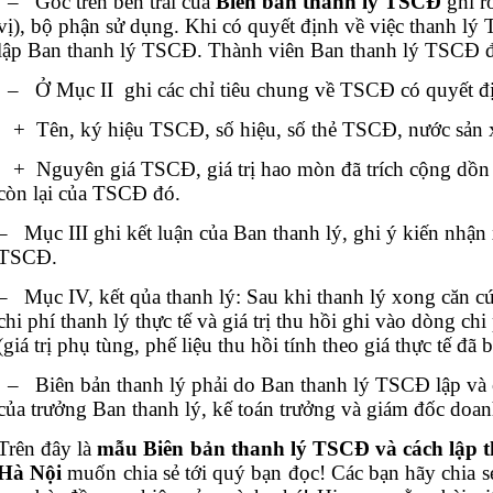
– Góc trên bên trái của
Biên bản thanh lý TSCĐ
ghi r
vị), bộ phận sử dụng. Khi có quyết định về việc thanh l
lập Ban thanh lý TSCĐ. Thành viên Ban thanh lý TSCĐ đ
– Ở Mục II ghi các chỉ tiêu chung về TSCĐ có quyết đị
+ Tên, ký hiệu TSCĐ, số hiệu, số thẻ TSCĐ, nước sản x
+ Nguyên giá TSCĐ, giá trị hao mòn đã trích cộng dồn đế
còn lại của TSCĐ đó.
– Mục III ghi kết luận của Ban thanh lý, ghi ý kiến nhận 
TSCĐ.
– Mục IV, kết qủa thanh lý: Sau khi thanh lý xong căn cứ
chi phí thanh lý thực tế và giá trị thu hồi ghi vào dòng chi 
(giá trị phụ tùng, phế liệu thu hồi tính theo giá thực tế đã 
– Biên bản thanh lý phải do Ban thanh lý TSCĐ lập và c
của trưởng Ban thanh lý, kế toán trưởng và giám đốc doan
Trên đây là
mẫu
Biên bản thanh lý TSCĐ
và cách lập
t
Hà Nội
muốn chia sẻ tới quý bạn đọc! Các bạn hãy chia sẻ