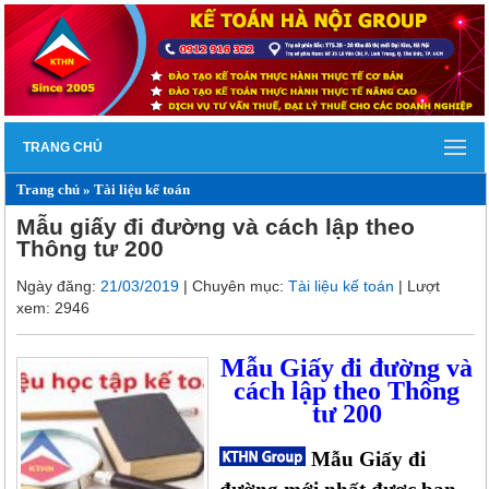
TRANG CHỦ
Trang chủ
»
Tài liệu kế toán
Mẫu giấy đi đường và cách lập theo
Thông tư 200
Ngày đăng:
21/03/2019
| Chuyên mục:
Tài liệu kế toán
| Lượt
xem: 2946
Mẫu Giấy đi đường và
cách lập theo Thông
tư 200
Mẫu Giấy đi