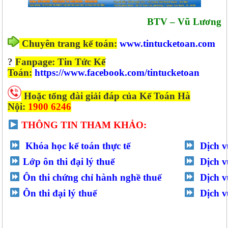
BTV – Vũ Lương
Chuyên trang kế toán:
www.tintucketoan.com
?
Fanpage: Tin Tức Kế
Toán:
https://www.facebook.com/tintucketoan
Hoặc tổng đài giải đáp của Kế Toán Hà
Nội:
1900 6246
THÔNG TIN THAM KHẢO:
Khóa học kế toán thực tế
Dịch v
Lớp ôn thi đại lý thuế
Dịch v
Ôn thi chứng chỉ hành nghề thuế
Dịch 
Ôn thi đại lý thuế
Dịch v