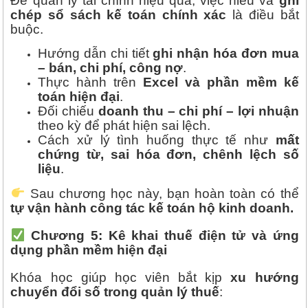
Để quản lý tài chính hiệu quả, việc hiểu và
ghi
chép sổ sách kế toán chính xác
là điều bắt
buộc.
Hướng dẫn chi tiết
ghi nhận hóa đơn mua
– bán, chi phí, công nợ
.
Thực hành trên
Excel và phần mềm kế
toán hiện đại
.
Đối chiếu
doanh thu – chi phí – lợi nhuận
theo kỳ để phát hiện sai lệch.
Cách xử lý tình huống thực tế như
mất
chứng từ, sai hóa đơn, chênh lệch số
liệu
.
Sau chương học này, bạn hoàn toàn có thể
tự vận hành công tác kế toán hộ kinh doanh.
Chương 5: Kê khai thuế điện tử và ứng
dụng phần mềm hiện đại
Khóa học giúp học viên bắt kịp
xu hướng
chuyển đổi số trong quản lý thuế
: