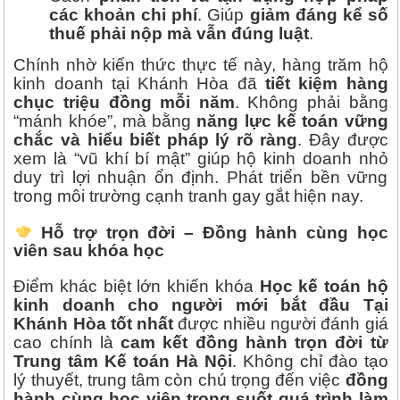
các khoản chi phí
. Giúp
giảm đáng kể số
thuế phải nộp mà vẫn đúng luật
.
Chính nhờ kiến thức thực tế này, hàng trăm hộ
kinh doanh tại Khánh Hòa đã
tiết kiệm hàng
chục triệu đồng mỗi năm
. Không phải bằng
“mánh khóe”, mà bằng
năng lực kế toán vững
chắc và hiểu biết pháp lý rõ ràng
. Đây được
xem là “vũ khí bí mật” giúp hộ kinh doanh nhỏ
duy trì lợi nhuận ổn định. Phát triển bền vững
trong môi trường cạnh tranh gay gắt hiện nay.
Hỗ trợ trọn đời – Đồng hành cùng học
viên sau khóa học
Điểm khác biệt lớn khiến khóa
Học kế toán hộ
kinh doanh cho người mới bắt đầu Tại
Khánh Hòa tốt nhất
được nhiều người đánh giá
cao chính là
cam kết đồng hành trọn đời từ
Trung tâm Kế toán Hà Nội
. Không chỉ đào tạo
lý thuyết, trung tâm còn chú trọng đến việc
đồng
hành cùng học viên trong suốt quá trình làm