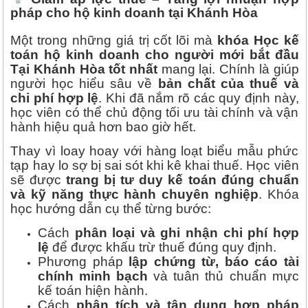
pháp cho hộ kinh doanh tại Khánh Hòa
Một trong những giá trị cốt lõi mà
khóa Học kế
toán hộ kinh doanh cho người mới bắt đầu
Tại Khánh Hòa tốt nhất
mang lại. Chính là giúp
người học hiểu sâu về
bản chất của thuế và
chi phí hợp lệ
. Khi đã nắm rõ các quy định này,
học viên có thể chủ động tối ưu tài chính và vận
hành hiệu quả hơn bao giờ hết.
Thay vì loay hoay với hàng loạt biểu mẫu phức
tạp hay lo sợ bị sai sót khi kê khai thuế. Học viên
sẽ được
trang bị tư duy kế toán đúng chuẩn
và kỹ năng thực hành chuyên nghiệp
. Khóa
học hướng dẫn cụ thể từng bước:
Cách
phân loại và ghi nhận chi phí hợp
lệ
để được khấu trừ thuế đúng quy định.
Phương pháp
lập chứng từ, báo cáo tài
chính minh bạch
và tuân thủ chuẩn mực
kế toán hiện hành.
Cách
phân tích và tận dụng hợp pháp