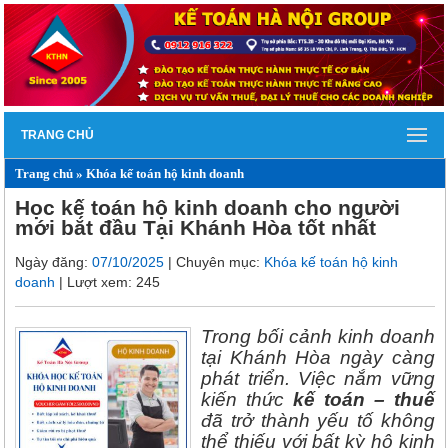
TRANG CHỦ
Trang chủ
»
Khóa kế toán hộ kinh doanh
Học kế toán hộ kinh doanh cho người
mới bắt đầu Tại Khánh Hòa tốt nhất
Ngày đăng:
07/10/2025
| Chuyên mục:
Khóa kế toán hộ kinh
doanh
| Lượt xem: 245
Trong bối cảnh kinh doanh
tại Khánh Hòa ngày càng
phát triển. Việc nắm vững
kiến thức
kế toán – thuế
đã trở thành yếu tố không
thể thiếu với bất kỳ hộ kinh