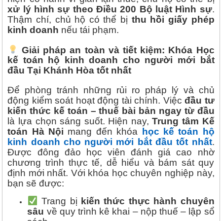
xử lý hình sự theo Điều 200 Bộ luật Hình sự
.
Thậm chí, chủ hộ có thể bị
thu hồi giấy phép
kinh doanh
nếu tái phạm.
Giải pháp an toàn và tiết kiệm: Khóa Học
kế toán hộ kinh doanh cho người mới bắt
đầu Tại Khánh Hòa tốt nhất
Để phòng tránh những rủi ro pháp lý và chủ
động kiểm soát hoạt động tài chính. Việc
đầu tư
kiến thức kế toán – thuế bài bản ngay từ đầu
là lựa chọn sáng suốt. Hiện nay,
Trung tâm Kế
toán Hà Nội
mang đến khóa
học kế toán hộ
kinh doanh cho người mới bắt đầu tốt nhất
.
Được đông đảo học viên đánh giá cao nhờ
chương trình thực tế, dễ hiểu và bám sát quy
định mới nhất. Với khóa học chuyên nghiệp này,
bạn sẽ được:
Trang bị
kiến thức thực hành chuyên
sâu
về quy trình kê khai – nộp thuế – lập sổ