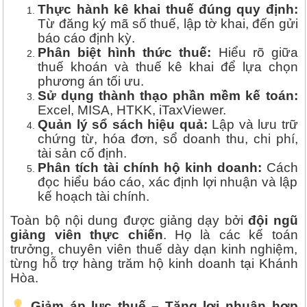
Thực hành kê khai thuế đúng quy định:
Từ đăng ký mã số thuế, lập tờ khai, đến gửi
báo cáo định kỳ.
Phân biệt hình thức thuế:
Hiểu rõ giữa
thuế khoán và thuế kê khai để lựa chọn
phương án tối ưu.
Sử dụng thành thạo phần mềm kế toán:
Excel, MISA, HTKK, iTaxViewer.
Quản lý sổ sách hiệu quả:
Lập và lưu trữ
chứng từ, hóa đơn, sổ doanh thu, chi phí,
tài sản cố định.
Phân tích tài chính hộ kinh doanh:
Cách
đọc hiểu báo cáo, xác định lợi nhuận và lập
kế hoạch tài chính.
Toàn bộ nội dung được giảng dạy bởi
đội ngũ
giảng viên thực chiến
. Họ là các kế toán
trưởng, chuyên viên thuế dày dạn kinh nghiệm,
từng hỗ trợ hàng trăm hộ kinh doanh tại Khánh
Hòa.
Giảm áp lực thuế – Tăng lợi nhuận hợp