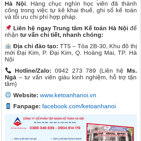
Hà Nội
. Hàng chục nghìn học viên đã thành
công trong việc tự kê khai thuế, ghi sổ kế toán
và tối ưu chi phí hợp pháp.
Liên hệ ngay Trung tâm Kế toán Hà Nội
để
nhận
tư vấn chi tiết, nhanh chóng:
Địa chỉ đào tạo:
TT5 – Tòa 2B-30, Khu đô thị
mới Đại Kim, P. Đại Kim, Q. Hoàng Mai, TP. Hà
Nội
Hotline/Zalo:
0942 273 789 (Liên hệ
Ms.
Ngà
– tư vấn viên giàu kinh nghiệm, hỗ trợ tận
tâm)
Website:
www.ketoanhanoi.vn
Fanpage:
facebook.com/ketoanhanoi