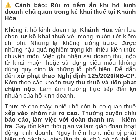
Cảnh báo: Rủi ro tiềm ẩn khi hộ kinh
doanh chủ quan trong kê khai thuế tại Khánh
Hòa
Không ít hộ kinh doanh tại
Khánh Hòa
vẫn lựa
chọn
tự kê khai thuế
với mong muốn tiết kiệm
chi phí. Nhưng lại không lường trước được
những hậu quả nghiêm trọng khi thiếu kiến thức
chuyên môn. Việc ghi nhận sai doanh thu, nộp
tờ khai muộn hoặc sử dụng biểu mẫu không
đúng quy định là những lỗi phổ biến. Dễ dẫn
đến
xử phạt theo Nghị định 125/2020/NĐ-CP
.
Kèm theo các khoản
truy thu thuế và tiền phạt
chậm nộp
. Làm ảnh hưởng trực tiếp đến lợi
nhuận của hộ kinh doanh.
Thực tế cho thấy, nhiều hộ còn bị cơ quan thuế
xếp vào nhóm rủi ro cao
. Thường xuyên phải
báo cáo, làm việc với đoàn thanh tra – kiểm
tra
. Gây tốn kém thời gian và làm gián đoạn hoạt
động kinh doanh. Nguy hiểm hơn, nếu bị phát
hiện có hành vi gian lận thuế, chủ hộ có thể bị