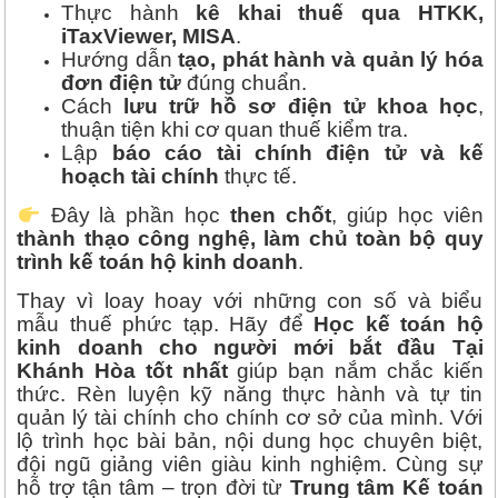
Thực hành
kê khai thuế qua HTKK,
iTaxViewer, MISA
.
Hướng dẫn
tạo, phát hành và quản lý hóa
đơn điện tử
đúng chuẩn.
Cách
lưu trữ hồ sơ điện tử khoa học
,
thuận tiện khi cơ quan thuế kiểm tra.
Lập
báo cáo tài chính điện tử và kế
hoạch tài chính
thực tế.
Đây là phần học
then chốt
, giúp học viên
thành thạo công nghệ, làm chủ toàn bộ quy
trình kế toán hộ kinh doanh
.
Thay vì loay hoay với những con số và biểu
mẫu thuế phức tạp. Hãy để
Học kế toán hộ
kinh doanh cho người mới bắt đầu Tại
Khánh Hòa tốt nhất
giúp bạn nắm chắc kiến
thức. Rèn luyện kỹ năng thực hành và tự tin
quản lý tài chính cho chính cơ sở của mình. Với
lộ trình học bài bản, nội dung học chuyên biệt,
đội ngũ giảng viên giàu kinh nghiệm. Cùng sự
hỗ trợ tận tâm – trọn đời từ
Trung tâm Kế toán