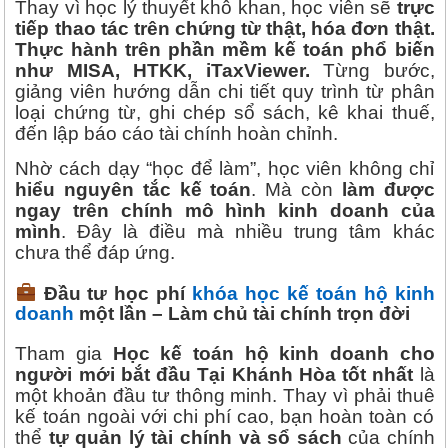
Thay vì học lý thuyết khô khan, học viên sẽ
trực
tiếp thao tác trên chứng từ thật, hóa đơn thật.
Thực hành trên phần mềm kế toán phổ biến
như MISA, HTKK, iTaxViewer.
Từng bước,
giảng viên hướng dẫn chi tiết quy trình từ phân
loại chứng từ, ghi chép sổ sách, kê khai thuế,
đến lập báo cáo tài chính hoàn chỉnh.
Nhờ cách dạy “học để làm”, học viên không chỉ
hiểu nguyên tắc kế toán
. Mà còn
làm được
ngay trên chính mô hình kinh doanh của
mình
. Đây là điều mà nhiều trung tâm khác
chưa thể đáp ứng.
Đầu tư học phí
khóa học kế toán hộ kinh
doanh
một lần – Làm chủ tài chính trọn đời
Tham gia
Học kế toán hộ kinh doanh cho
người mới bắt đầu Tại Khánh Hòa tốt nhất
là
một khoản đầu tư thông minh. Thay vì phải thuê
kế toán ngoài với chi phí cao, bạn hoàn toàn có
thể
tự quản lý tài chính và sổ sách
của chính