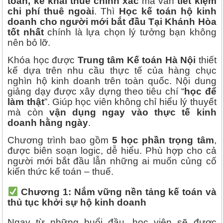
toán, kê khai thuế chính xác
mà vẫn
tiết kiệm
chi phí thuê ngoài
. Thì
Học kế toán hộ kinh
doanh cho người mới bắt đầu Tại Khánh Hòa
tốt nhất
chính là lựa chọn lý tưởng bạn không
nên bỏ lỡ.
Khóa học được
Trung tâm Kế toán Hà Nội
thiết
kế dựa trên nhu cầu thực tế của hàng chục
nghìn hộ kinh doanh trên toàn quốc. Nội dung
giảng dạy được xây dựng theo tiêu chí “
học để
làm thật
”. Giúp học viên không chỉ hiểu lý thuyết
mà còn
vận dụng ngay vào thực tế kinh
doanh hằng ngày
.
Chương trình bao gồm
5 học phần trọng tâm
,
được biên soạn logic, dễ hiểu. Phù hợp cho cả
người mới bắt đầu lẫn những ai muốn củng cố
kiến thức kế toán – thuế.
Chương 1: Nắm vững nền tảng kế toán và
thủ tục khởi sự hộ kinh doanh
Ngay từ những buổi đầu, học viên sẽ được