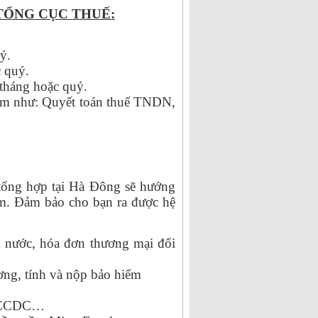
TỔNG CỤC THUẾ:
ý.
 quý.
 tháng hoặc quý.
 năm như: Quyết toán thuế TNDN,
 tổng hợp tại Hà Đông sẽ hướng
ềm. Đảm bảo cho bạn ra được hệ
g nước, hóa đơn thương mại đối
ương, tính và nộp bảo hiểm
ổ CCDC…