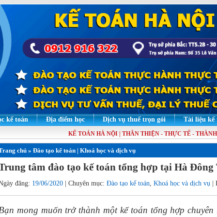
c kế toán
Địa điểm học
Dịch vụ thuế trọn gói
Tài liệu kế
KẾ TOÁN HÀ NỘI | THÂN THIỆN - THỰC TẾ - THÀNH TH
Trang chủ
»
Đào tạo kế toán
|
Khoá học và dịch vụ
Trung tâm đào tạo kế toán tổng hợp tại Hà Đô
Ngày đăng:
19/06/2020
| Chuyên mục:
Đào tạo kế toán
,
Khoá học và dịch vụ
| 
Bạn mong muốn trở thành một kế toán tổng hợp chuyên 