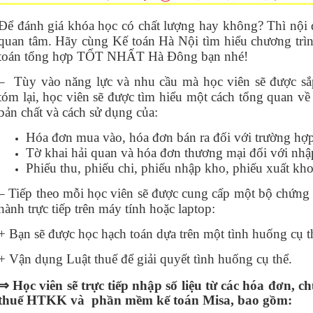
Để đánh giá khóa học có chất lượng hay không? Thì nội 
quan tâm. Hãy cùng Kế toán Hà Nội tìm hiểu chương trìn
toán tổng hợp TỐT NHẤT Hà Đông bạn nhé!
– Tùy vào năng lực và nhu cầu mà học viên sẽ được s
tóm lại, học viên sẽ được tìm hiểu một cách tổng quan về
bản chất và cách sử dụng của:
Hóa đơn mua vào, hóa đơn bán ra đối với trường hợ
Tờ khai hải quan và hóa đơn thương mại đối với nhậ
Phiếu thu, phiếu chi, phiếu nhập kho, phiếu xuất kh
– Tiếp theo mỗi học viên sẽ được cung cấp một bộ chứng t
hành trực tiếp trên máy tính hoặc laptop:
+ Bạn sẽ được học hạch toán dựa trên một tình huống cụ t
+ Vận dụng Luật thuế để giải quyết tình huống cụ thể.
⇒ Học viên sẽ trực tiếp nhập số liệu từ các hóa đơn,
thuế HTKK và phần mềm kế toán Misa, bao gồm: