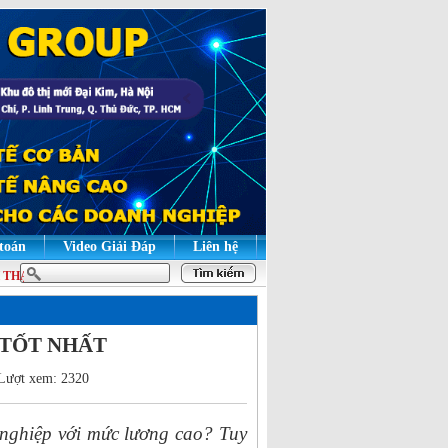
 toán
Video Giải Đáp
Liên hệ
ẠO | HỌC LÝ THUYẾT ĐỂ HIỂU BẢN CHẤT, HỌC THỰC HÀNH ĐỂ GIỎI NGHIỆ
ng TỐT NHẤT
Lượt xem: 2320
nghiệp với mức lương cao? Tuy