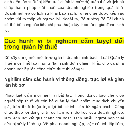
định đến tần suất “bị kiểm tra” chính là mức độ tuân thủ và lịch sử
chấp hành pháp luật thuế của doanh nghiệp trong quá khứ.
Doanh nghiệp có lịch sử khai báo sạch, rõ ràng sẽ được xếp vào
nhóm rủi ro thấp và ngược lại. Ngoài ra, Bộ trưởng Bộ Tài chính
có thể bổ sung các tiêu chí phụ thuộc tùy theo từng giai đoạn kinh
tế.
Các hành vi bị nghiêm cấm tuyệt đối
trong quản lý thuế
Để xây dựng một môi trường kinh doanh minh bạch, Luật Quản lý
thuế mới thiết lập những “lằn ranh đỏ” nghiêm khắc cho cả phía
doanh nghiệp lẫn công chức thực thi công vụ.
Nghiêm cấm các hành vi thông đồng, trục lợi và gian
lận hồ sơ
Pháp luật cấm mọi hành vi bắt tay, thông đồng, bao che giữa
người nộp thuế và cán bộ quản lý thuế nhằm mục đích chuyển
giá, trốn thuế hoặc trục lợi bất chính tiền từ ngân sách. Công
chức thuế lợi dụng vị trí để làm rò rỉ dữ liệu của doanh nghiệp,
làm lệch lạc kết quả thanh tra hoặc sách nhiễu người nộp thuế
đều bị xử lý hình sự. Về phía doanh nghiệp, việc cố tình lấp liếm,