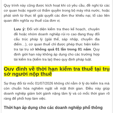
Quy trình này cũng được kích hoạt khi có yêu cầu, đề nghị từ các
cơ quan hoặc người có thẩm quyền trong bộ máy nhà nước, hoặc
phát sinh từ thực tế giải quyết các đơn thư khiếu nại, tố cáo liên
quan đến nghĩa vụ thuế của đơn vị.
Lưu ý:
Đối với diện kiểm tra theo kế hoạch, chuyên
đề hoặc nhóm doanh nghiệp rủi ro cao đang thay đổi
cấu trúc pháp lý (giải thể, sáp nhập, chuyển địa
điểm…), cơ quan thuế chỉ được phép thực hiện kiểm
tra tại trụ sở
không quá 01 lần trong 01 năm
. Quy
định giới hạn này không áp dụng cho các trường hợp
tái kiểm tra (kiểm tra lại) theo quy định pháp luật.
Quy định về thời hạn kiểm tra thuế tại trụ
sở người nộp thuế
Sự thay đổi từ mốc 01/07/2026 không chỉ nằm ở lý do kiểm tra mà
còn chuẩn hóa nghiêm ngặt về mặt thời gian. Điều này giúp
doanh nghiệp giảm bớt gánh nặng tâm lý và có mốc thời gian rõ
ràng để phối hợp làm việc.
Thời hạn áp dụng cho các doanh nghiệp phổ thông