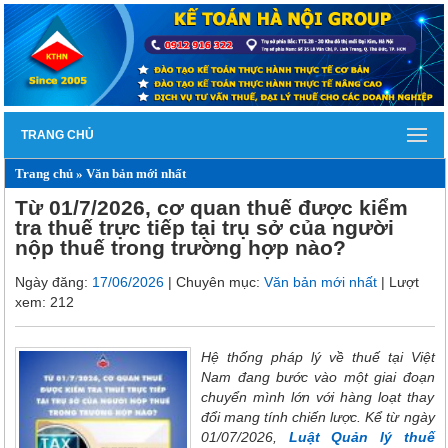
TRANG CHỦ
Trang chủ
»
Văn bản mới nhất
Từ 01/7/2026, cơ quan thuế được kiểm
tra thuế trực tiếp tại trụ sở của người
nộp thuế trong trường hợp nào?
Ngày đăng:
17/06/2026
| Chuyên mục:
Văn bản mới nhất
| Lượt
xem: 212
Hệ thống pháp lý về thuế tại Việt
Nam đang bước vào một giai đoạn
chuyển mình lớn với hàng loạt thay
đổi mang tính chiến lược. Kể từ ngày
01/07/2026,
Luật Quản lý thuế