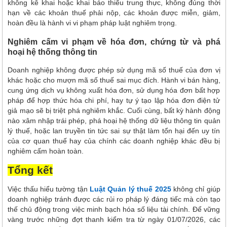
không kê khai hoặc khai báo thiếu trung thực, không đúng thời
hạn về các khoản thuế phải nộp, các khoản được miễn, giảm,
hoàn đều là hành vi vi phạm pháp luật nghiêm trọng.
Nghiêm cấm vi phạm về hóa đơn, chứng từ và phá
hoại hệ thống thông tin
Doanh nghiệp không được phép sử dụng mã số thuế của đơn vị
khác hoặc cho mượn mã số thuế sai mục đích. Hành vi bán hàng,
cung ứng dịch vụ không xuất hóa đơn, sử dụng hóa đơn bất hợp
pháp để hợp thức hóa chi phí, hay tự ý tạo lập hóa đơn điện tử
giả mạo sẽ bị triệt phá nghiêm khắc. Cuối cùng, bất kỳ hành động
nào xâm nhập trái phép, phá hoại hệ thống dữ liệu thông tin quản
lý thuế, hoặc lan truyền tin tức sai sự thật làm tổn hại đến uy tín
của cơ quan thuế hay của chính các doanh nghiệp khác đều bị
nghiêm cấm hoàn toàn.
Tổng kết
Việc thấu hiểu tường tận
Luật Quản lý thuế 2025
không chỉ giúp
doanh nghiệp tránh được các rủi ro pháp lý đáng tiếc mà còn tạo
thế chủ động trong việc minh bạch hóa số liệu tài chính. Để vững
vàng trước những đợt thanh kiểm tra từ ngày 01/07/2026, các