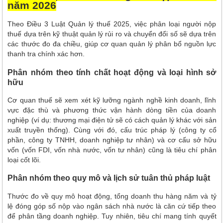
năm 2026
Theo Điều 3 Luật Quản lý thuế 2025, việc phân loại người nộp
thuế dựa trên kỹ thuật quản lý rủi ro và chuyển đổi số sẽ dựa trên
các thước đo đa chiều, giúp cơ quan quản lý phân bổ nguồn lực
thanh tra chính xác hơn.
Phân nhóm theo tính chất hoạt động và loại hình sở
hữu
Cơ quan thuế sẽ xem xét kỹ lưỡng ngành nghề kinh doanh, lĩnh
vực đặc thù và phương thức vận hành dòng tiền của doanh
nghiệp (ví dụ: thương mại điện tử sẽ có cách quản lý khác với sản
xuất truyền thống). Cùng với đó, cấu trúc pháp lý (công ty cổ
phần, công ty TNHH, doanh nghiệp tư nhân) và cơ cấu sở hữu
vốn (vốn FDI, vốn nhà nước, vốn tư nhân) cũng là tiêu chí phân
loại cốt lõi.
Phân nhóm theo quy mô và lịch sử tuân thủ pháp luật
Thước đo về quy mô hoạt động, tổng doanh thu hàng năm và tỷ
lệ đóng góp số nộp vào ngân sách nhà nước là căn cứ tiếp theo
để phân tầng doanh nghiệp. Tuy nhiên, tiêu chí mang tính quyết