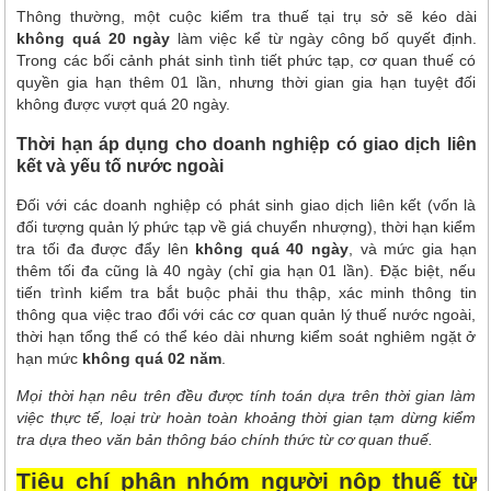
Thông thường, một cuộc kiểm tra thuế tại trụ sở sẽ kéo dài
không quá 20 ngày
làm việc kể từ ngày công bố quyết định.
Trong các bối cảnh phát sinh tình tiết phức tạp, cơ quan thuế có
quyền gia hạn thêm 01 lần, nhưng thời gian gia hạn tuyệt đối
không được vượt quá 20 ngày.
Thời hạn áp dụng cho doanh nghiệp có giao dịch liên
kết và yếu tố nước ngoài
Đối với các doanh nghiệp có phát sinh giao dịch liên kết (vốn là
đối tượng quản lý phức tạp về giá chuyển nhượng), thời hạn kiểm
tra tối đa được đẩy lên
không quá 40 ngày
, và mức gia hạn
thêm tối đa cũng là 40 ngày (chỉ gia hạn 01 lần). Đặc biệt, nếu
tiến trình kiểm tra bắt buộc phải thu thập, xác minh thông tin
thông qua việc trao đổi với các cơ quan quản lý thuế nước ngoài,
thời hạn tổng thể có thể kéo dài nhưng kiểm soát nghiêm ngặt ở
hạn mức
không quá 02 năm
.
Mọi thời hạn nêu trên đều được tính toán dựa trên thời gian làm
việc thực tế, loại trừ hoàn toàn khoảng thời gian tạm dừng kiểm
tra dựa theo văn bản thông báo chính thức từ cơ quan thuế.
Tiêu chí phân nhóm người nộp thuế từ