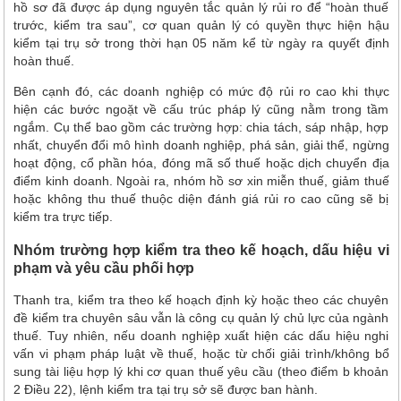
hồ sơ đã được áp dụng nguyên tắc quản lý rủi ro để “hoàn thuế
trước, kiểm tra sau”, cơ quan quản lý có quyền thực hiện hậu
kiểm tại trụ sở trong thời hạn 05 năm kể từ ngày ra quyết định
hoàn thuế.
Bên cạnh đó, các doanh nghiệp có mức độ rủi ro cao khi thực
hiện các bước ngoặt về cấu trúc pháp lý cũng nằm trong tầm
ngắm. Cụ thể bao gồm các trường hợp: chia tách, sáp nhập, hợp
nhất, chuyển đổi mô hình doanh nghiệp, phá sản, giải thể, ngừng
hoạt động, cổ phần hóa, đóng mã số thuế hoặc dịch chuyển địa
điểm kinh doanh. Ngoài ra, nhóm hồ sơ xin miễn thuế, giảm thuế
hoặc không thu thuế thuộc diện đánh giá rủi ro cao cũng sẽ bị
kiểm tra trực tiếp.
Nhóm trường hợp kiểm tra theo kế hoạch, dấu hiệu vi
phạm và yêu cầu phối hợp
Thanh tra, kiểm tra theo kế hoạch định kỳ hoặc theo các chuyên
đề kiểm tra chuyên sâu vẫn là công cụ quản lý chủ lực của ngành
thuế. Tuy nhiên, nếu doanh nghiệp xuất hiện các dấu hiệu nghi
vấn vi phạm pháp luật về thuế, hoặc từ chối giải trình/không bổ
sung tài liệu hợp lý khi cơ quan thuế yêu cầu (theo điểm b khoản
2 Điều 22), lệnh kiểm tra tại trụ sở sẽ được ban hành.